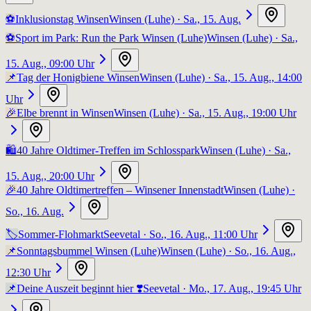
⚽
Inklusionstag Winsen
Winsen (Luhe)
· Sa., 15. Aug.
⚽
Sport im Park: Run the Park Winsen (Luhe)
Winsen (Luhe)
· Sa.,
15. Aug., 09:00 Uhr
📌
Tag der Honigbiene Winsen
Winsen (Luhe)
· Sa., 15. Aug., 14:00
Uhr
🎉
Elbe brennt in Winsen
Winsen (Luhe)
· Sa., 15. Aug., 19:00 Uhr
🛍️
40 Jahre Oldtimer-Treffen im Schlosspark
Winsen (Luhe)
· Sa.,
15. Aug., 20:00 Uhr
🎉
40 Jahre Oldtimertreffen – Winsener Innenstadt
Winsen (Luhe)
·
So., 16. Aug.
🏷️
Sommer-Flohmarkt
Seevetal
· So., 16. Aug., 11:00 Uhr
📌
Sonntagsbummel Winsen (Luhe)
Winsen (Luhe)
· So., 16. Aug.,
12:30 Uhr
📌
Deine Auszeit beginnt hier ❣️
Seevetal
· Mo., 17. Aug., 19:45 Uhr