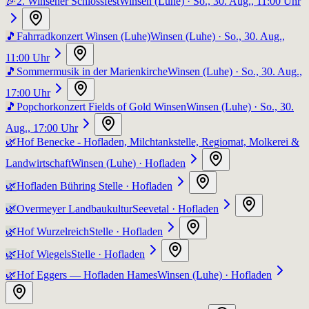
🎉
2. Winsener Schlossfest
Winsen (Luhe)
· So., 30. Aug., 11:00 Uhr
🎵
Fahrradkonzert Winsen (Luhe)
Winsen (Luhe)
· So., 30. Aug.,
11:00 Uhr
🎵
Sommermusik in der Marienkirche
Winsen (Luhe)
· So., 30. Aug.,
17:00 Uhr
🎵
Popchorkonzert Fields of Gold Winsen
Winsen (Luhe)
· So., 30.
Aug., 17:00 Uhr
🌿
Hof Benecke - Hofladen, Milchtankstelle, Regiomat, Molkerei &
Landwirtschaft
Winsen (Luhe)
· Hofladen
🌿
Hofladen Bühring
Stelle
· Hofladen
🌿
Overmeyer Landbaukultur
Seevetal
· Hofladen
🌿
Hof Wurzelreich
Stelle
· Hofladen
🌿
Hof Wiegels
Stelle
· Hofladen
🌿
Hof Eggers — Hofladen Hames
Winsen (Luhe)
· Hofladen