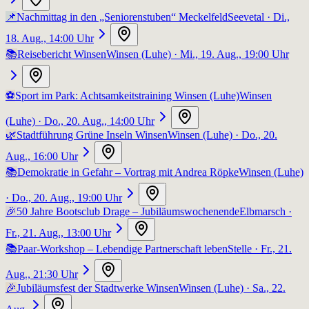
📌
Nachmittag in den „Seniorenstuben“ Meckelfeld
Seevetal
· Di.,
18. Aug., 14:00 Uhr
📚
Reisebericht Winsen
Winsen (Luhe)
· Mi., 19. Aug., 19:00 Uhr
⚽
Sport im Park: Achtsamkeitstraining Winsen (Luhe)
Winsen
(Luhe)
· Do., 20. Aug., 14:00 Uhr
🌿
Stadtführung Grüne Inseln Winsen
Winsen (Luhe)
· Do., 20.
Aug., 16:00 Uhr
📚
Demokratie in Gefahr – Vortrag mit Andrea Röpke
Winsen (Luhe)
· Do., 20. Aug., 19:00 Uhr
🎉
50 Jahre Bootsclub Drage – Jubiläumswochenende
Elbmarsch
·
Fr., 21. Aug., 13:00 Uhr
📚
Paar-Workshop – Lebendige Partnerschaft leben
Stelle
· Fr., 21.
Aug., 21:30 Uhr
🎉
Jubiläumsfest der Stadtwerke Winsen
Winsen (Luhe)
· Sa., 22.