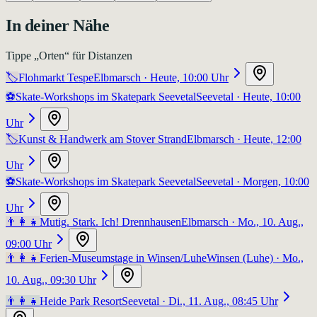
In deiner Nähe
Tippe „Orten“ für Distanzen
🏷️
Flohmarkt Tespe
Elbmarsch
· Heute, 10:00 Uhr
⚽
Skate-Workshops im Skatepark Seevetal
Seevetal
· Heute, 10:00
Uhr
🏷️
Kunst & Handwerk am Stover Strand
Elbmarsch
· Heute, 12:00
Uhr
⚽
Skate-Workshops im Skatepark Seevetal
Seevetal
· Morgen, 10:00
Uhr
👨‍👩‍👧
Mutig. Stark. Ich! Drennhausen
Elbmarsch
· Mo., 10. Aug.,
09:00 Uhr
👨‍👩‍👧
Ferien-Museumstage in Winsen/Luhe
Winsen (Luhe)
· Mo.,
10. Aug., 09:30 Uhr
👨‍👩‍👧
Heide Park Resort
Seevetal
· Di., 11. Aug., 08:45 Uhr