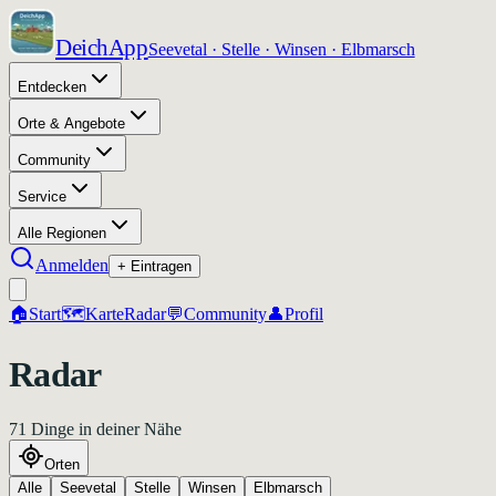
DeichApp
Seevetal · Stelle · Winsen · Elbmarsch
Entdecken
Orte & Angebote
Community
Service
Alle Regionen
Anmelden
+ Eintragen
🏠
Start
🗺️
Karte
Radar
💬
Community
👤
Profil
Radar
71
Dinge
in deiner Nähe
Orten
Alle
Seevetal
Stelle
Winsen
Elbmarsch