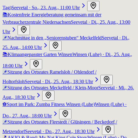
Tag)
Seevetal
· So., 23. Aug., 11:00 Uhr
📚
Kostenfreie Energieberatung gemeinsam mit der
Verbraucherzentrale Niedersachsen
Seevetal
· Di., 25. Aug., 13:00
Uhr
📌
Nachmittag in den „Seniorenstuben“ Meckelfeld
Seevetal
· Di.,
25. Aug., 14:00 Uhr
📚
Klimaangepasster Garten Winsen
Winsen (Luhe)
· Di., 25. Aug.,
18:00 Uhr
📌
Sitzung des Ortsrates Ramelsloh / Ohlendorf /
Holtorfsloh
Seevetal
· Di., 25. Aug., 18:30 Uhr
📌
Sitzung des Ortsrates Meckelfeld / Klein-Moor
Seevetal
· Mi., 26.
Aug., 18:30 Uhr
⚽
Sport im Park: Zumba Fitness Winsen (Luhe)
Winsen (Luhe)
·
Do., 27. Aug., 18:00 Uhr
📌
Sitzung des Ortsrates Fleestedt / Glüsingen / Beckedorf /
Metzendorf
Seevetal
· Do., 27. Aug., 18:30 Uhr
🎵
AKIO & Band: My Nat King Cole Story
Winsen (Luhe)
· Do.,