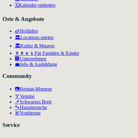
🗓️
Kalender einbetten
Orte & Angebote
🌿
Hofläden
🏛️
Locations mieten
🏛
Kultur & Museen
👨‍👩‍👧‍👦
Für Familien & Kinder
🏢
Unternehmen
💼
Jobs & Ausbildung
Community
📷
Heimat-Moment
🏅
Vereine
📌
Schwarzes Brett
🐾
Haustiersuche
🚨
Notdienste
Service