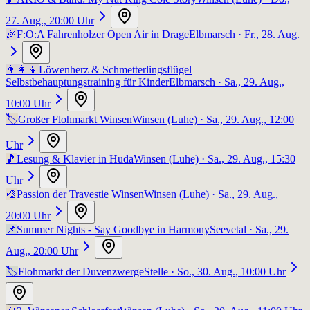
27. Aug., 20:00 Uhr
🎉
F:O:A Fahrenholzer Open Air in Drage
Elbmarsch
· Fr., 28. Aug.
👨‍👩‍👧
Löwenherz & Schmetterlingsflügel
Selbstbehauptungstraining für Kinder
Elbmarsch
· Sa., 29. Aug.,
10:00 Uhr
🏷️
Großer Flohmarkt Winsen
Winsen (Luhe)
· Sa., 29. Aug., 12:00
Uhr
🎵
Lesung & Klavier in Huda
Winsen (Luhe)
· Sa., 29. Aug., 15:30
Uhr
🎨
Passion der Travestie Winsen
Winsen (Luhe)
· Sa., 29. Aug.,
20:00 Uhr
📌
Summer Nights - Say Goodbye in Harmony
Seevetal
· Sa., 29.
Aug., 20:00 Uhr
🏷️
Flohmarkt der Duvenzwerge
Stelle
· So., 30. Aug., 10:00 Uhr