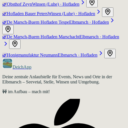
🌿
Obsthof Zeyn
Winsen (Luhe)
· Hofladen
🌿
Hofladen Bauer Peters
Winsen (Luhe)
· Hofladen
🌿
De Marsch-Buern Hofladen Tespe
Elbmarsch
· Hofladen
🌿
De Marsch-Buern Hofladen Marschacht
Elbmarsch
· Hofladen
🌿
Honigmanufaktur Neumann
Elbmarsch
· Hofladen
DeichApp
Deine zentrale Anlaufstelle für Events, News und Orte in der
Elbmarsch – Seevetal, Stelle, Winsen und Umgebung.
🚧 im Aufbau – mach mit!