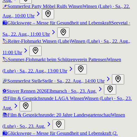
Aug.
📌
Sommerfest Party Möbel Rulfs Winsen
Winsen (Luhe)
· Sa., 22.
Aug., 10:00 Uhr
🛍️
Glückswege – Messe für Gesundheit und Lebenskraft
Seevetal
·
Sa., 22. Aug., 11:00 Uhr
🏷️
Reiter-Flohmarkt Winsen (Luhe)
Winsen (Luhe)
· Sa., 22. Aug.,
11:00 Uhr
🏷️
Sommer-Flohmarkt beim Schützenverein Pattensen
Winsen
(Luhe)
· Sa., 22. Aug., 13:00 Uhr
🎉
Sommerfest Stelle
Stelle
· Sa., 22. Aug., 14:00 Uhr
⚽
Stover Rennen 2026
Elbmarsch
· So., 23. Aug.
🎨
Film & Gesprächsrunde LAGA Winsen
Winsen (Luhe)
· So., 23.
Aug.
📚
Film & Gesprächsrunde: 20 Jahre Landesgartenschau
Winsen
(Luhe)
· So., 23. Aug.
🛍️
Glückswege – Messe für Gesundheit und Lebenskraft (2.