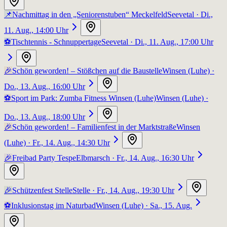
📌
Nachmittag in den „Seniorenstuben“ Meckelfeld
Seevetal
· Di.,
11. Aug., 14:00 Uhr
⚽
Tischtennis - Schnuppertage
Seevetal
· Di., 11. Aug., 17:00 Uhr
🎉
Schön geworden! – Stößchen auf die Baustelle
Winsen (Luhe)
·
Do., 13. Aug., 16:00 Uhr
⚽
Sport im Park: Zumba Fitness Winsen (Luhe)
Winsen (Luhe)
·
Do., 13. Aug., 18:00 Uhr
🎉
Schön geworden! – Familienfest in der Marktstraße
Winsen
(Luhe)
· Fr., 14. Aug., 14:30 Uhr
🎉
Freibad Party Tespe
Elbmarsch
· Fr., 14. Aug., 16:30 Uhr
🎉
Schützenfest Stelle
Stelle
· Fr., 14. Aug., 19:30 Uhr
⚽
Inklusionstag im Naturbad
Winsen (Luhe)
· Sa., 15. Aug.