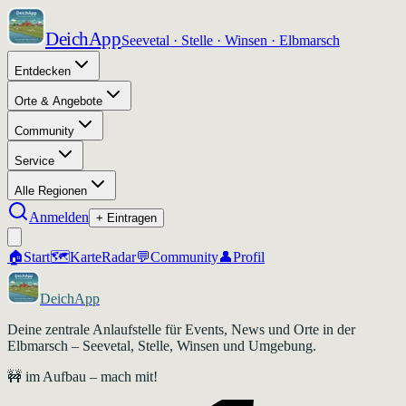
DeichApp
Seevetal · Stelle · Winsen · Elbmarsch
Entdecken
Orte & Angebote
Community
Service
Alle Regionen
Anmelden
+ Eintragen
🏠
Start
🗺️
Karte
Radar
💬
Community
👤
Profil
DeichApp
Deine zentrale Anlaufstelle für Events, News und Orte in der
Elbmarsch – Seevetal, Stelle, Winsen und Umgebung.
🚧 im Aufbau – mach mit!