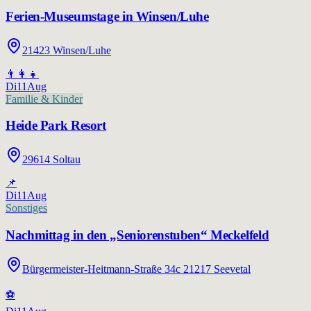
Ferien-Museumstage in Winsen/Luhe
21423 Winsen/Luhe
👨‍👩‍👧
Di
11
Aug
Familie & Kinder
Heide Park Resort
29614 Soltau
📌
Di
11
Aug
Sonstiges
Nachmittag in den „Seniorenstuben“ Meckelfeld
Bürgermeister-Heitmann-Straße 34c 21217 Seevetal
⚽