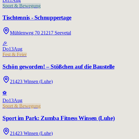
Di
11
Aug
Sport & Bewegung
Tischtennis - Schnuppertage
Mühlenweg 70 21217 Seevetal
🎉
Do
13
Aug
Fest & Feier
Schön geworden! – Stößchen auf die Baustelle
21423 Winsen (Luhe)
⚽
Do
13
Aug
Sport & Bewegung
Sport im Park: Zumba Fitness Winsen (Luhe)
21423 Winsen (Luhe)