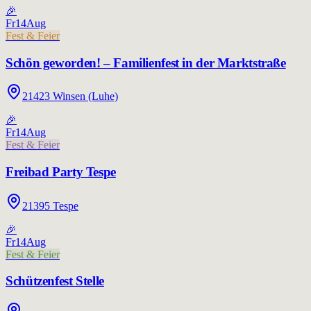
🎉
Fr
14
Aug
Fest & Feier
Schön geworden! – Familienfest in der Marktstraße
21423 Winsen (Luhe)
🎉
Fr
14
Aug
Fest & Feier
Freibad Party Tespe
21395 Tespe
🎉
Fr
14
Aug
Fest & Feier
Schützenfest Stelle