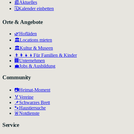
📰
Aktuelles
🗓️
Kalender einbetten
Orte & Angebote
🌿
Hofläden
🏛️
Locations mieten
🏛
Kultur & Museen
👨‍👩‍👧‍👦
Für Familien & Kinder
🏢
Unternehmen
💼
Jobs & Ausbildung
Community
📷
Heimat-Moment
🏅
Vereine
📌
Schwarzes Brett
🐾
Haustiersuche
🚨
Notdienste
Service