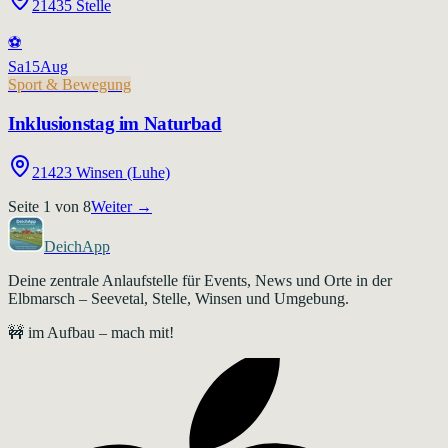
21435 Stelle
⚽
Sa
15
Aug
Sport & Bewegung
Inklusionstag im Naturbad
21423 Winsen (Luhe)
Seite
1
von
8
Weiter →
DeichApp
Deine zentrale Anlaufstelle für Events, News und Orte in der
Elbmarsch – Seevetal, Stelle, Winsen und Umgebung.
🚧 im Aufbau – mach mit!