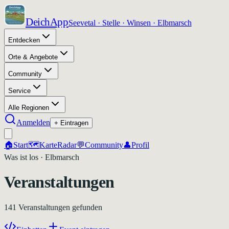
DeichApp
Seevetal · Stelle · Winsen · Elbmarsch
Entdecken
Orte & Angebote
Community
Service
Alle Regionen
Anmelden
+ Eintragen
🏠
Start
🗺️
Karte
Radar
💬
Community
👤
Profil
Was ist los · Elbmarsch
Veranstaltungen
141 Veranstaltungen gefunden