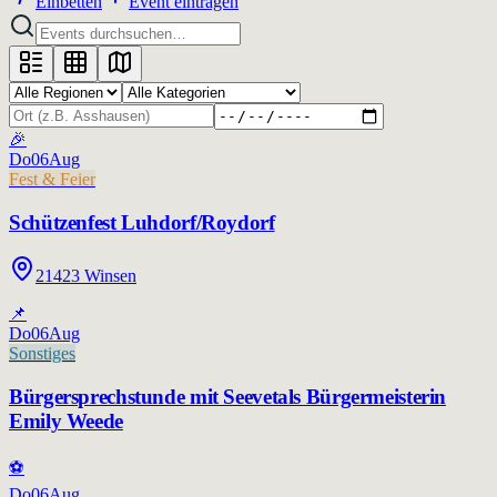
Einbetten
Event eintragen
🎉
Do
06
Aug
Fest & Feier
Schützenfest Luhdorf/Roydorf
21423 Winsen
📌
Do
06
Aug
Sonstiges
Bürgersprechstunde mit Seevetals Bürgermeisterin
Emily Weede
⚽
Do
06
Aug