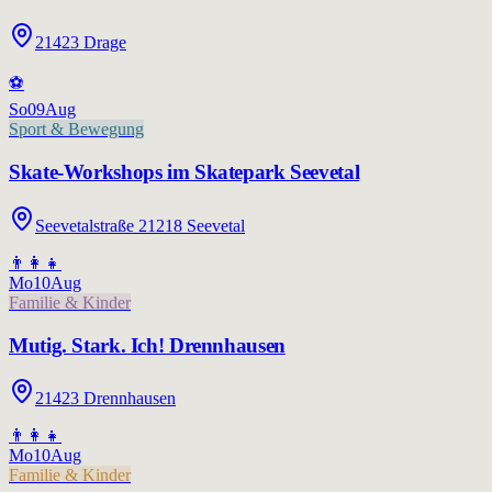
21423 Drage
⚽
So
09
Aug
Sport & Bewegung
Skate-Workshops im Skatepark Seevetal
Seevetalstraße 21218 Seevetal
👨‍👩‍👧
Mo
10
Aug
Familie & Kinder
Mutig. Stark. Ich! Drennhausen
21423 Drennhausen
👨‍👩‍👧
Mo
10
Aug
Familie & Kinder