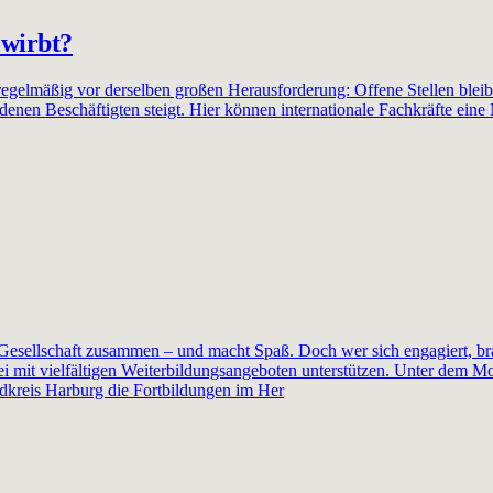
ewirbt?
regelmäßig vor derselben großen Herausforderung: Offene Stellen blei
en Beschäftigten steigt. Hier können internationale Fachkräfte eine M
esellschaft zusammen – und macht Spaß. Doch wer sich engagiert, bra
i mit vielfältigen Weiterbildungsangeboten unterstützen. Unter dem M
kreis Harburg die Fortbildungen im Her