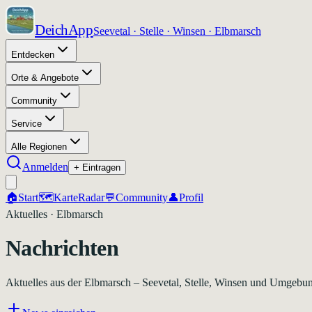
DeichApp
Seevetal · Stelle · Winsen · Elbmarsch
Entdecken
Orte & Angebote
Community
Service
Alle Regionen
Anmelden
+ Eintragen
🏠
Start
🗺️
Karte
Radar
💬
Community
👤
Profil
Aktuelles · Elbmarsch
Nachrichten
Aktuelles aus der Elbmarsch – Seevetal, Stelle, Winsen und Umgebu