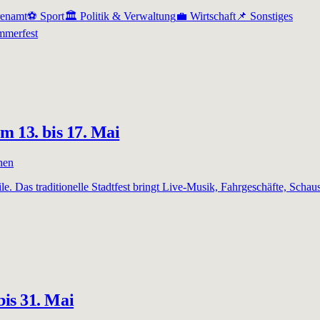
renamt
⚽
Sport
🏛️
Politik & Verwaltung
💼
Wirtschaft
📌
Sonstiges
mmerfest
m 13. bis 17. Mai
nen
e. Das traditionelle Stadtfest bringt Live-Musik, Fahrgeschäfte, Schaus
is 31. Mai