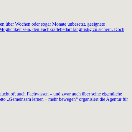
ben über Wochen oder sogar Monate unbesetzt, geeignete
öglichkeit sein, den Fachkräftebedarf langfristig zu sichern. Doch
ucht oft auch Fachwissen – und zwar auch über seine eigentliche
otto „Gemeinsam lernen – mehr bewegen“ organisiert die Agentur für