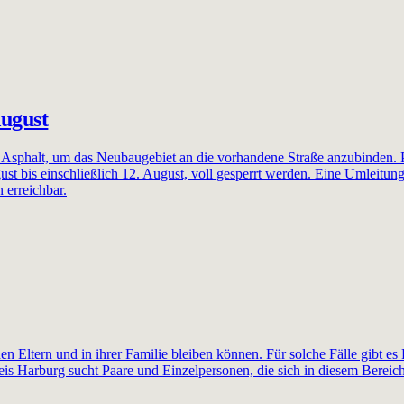
ugust
 Asphalt, um das Neubaugebiet an die vorhandene Straße anzubinden.
st bis einschließlich 12. August, voll gesperrt werden. Eine Umleitun
 erreichbar.
en Eltern und in ihrer Familie bleiben können. Für solche Fälle gibt es
s Harburg sucht Paare und Einzelpersonen, die sich in diesem Bereich