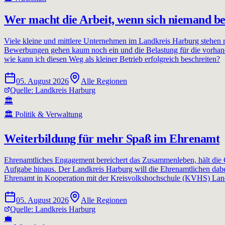
Wer macht die Arbeit, wenn sich niemand b
Viele kleine und mittlere Unternehmen im Landkreis Harburg stehen 
Bewerbungen gehen kaum noch ein und die Belastung für die vorhanden
wie kann ich diesen Weg als kleiner Betrieb erfolgreich beschreiten?
05. August 2026
Alle Regionen
Quelle:
Landkreis Harburg
🏛️
🏛️
Politik & Verwaltung
Weiterbildung für mehr Spaß im Ehrenamt
Ehrenamtliches Engagement bereichert das Zusammenleben, hält die G
Aufgabe hinaus. Der Landkreis Harburg will die Ehrenamtlichen dabe
Ehrenamt in Kooperation mit der Kreisvolkshochschule (KVHS) Land
05. August 2026
Alle Regionen
Quelle:
Landkreis Harburg
💼