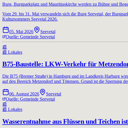
Burg, Burgparkplatz und Mauritiuskirche werden zu Bühne und Be
Vom 29. bis 31. Mai verwandeln sich die Burg Seevetal, der Burgpark
Kultursommers Seevetal 2026.
05. Mai 2026
Seevetal
Quelle:
Gemeinde Seevetal
📰
📰
Lokales
B75-Baustelle: LKW-Verkehr für Metzendor
Die B75 (Bremer Straße) in Hamburg und im Landkreis Harburg wird s
auf den Bereich Metzendorf und Tötensen. Grund ist die Sperrung 
06. August 2026
Seevetal
Quelle:
Gemeinde Seevetal
📰
📰
Lokales
Wasserentnahme aus Flüssen und Teichen ist