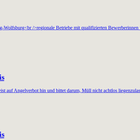
urg-Wolfsburg<br />regionale Betriebe mit qualifizierten Bewerberin
is
st auf Angelverbot hin und bittet darum, Müll nicht achtlos liegenzula
is