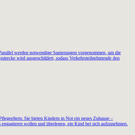
 Parallel werden notwendige Sanierungen vorgenommen, um die
gsstrecke wird ausgeschildert, sodass Verkehrsteilnehmende den
 Pflegeeltern: Sie bieten Kindern in Not ein neues Zuhause –
 engagieren wollen und überlegen, ein Kind bei sich aufzunehmen.