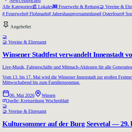
News einreichen
Alle Kategorien
📰
Lokales
🚒
Feuerwehr & Rettung
🤝
Vereine & Eh
#
Feuerwehr
#
Flohmarkt
#
Jahreshauptversammlung
#
Osterfeuer
#
So
Angeheftet
🤝
🤝
Vereine & Ehrenamt
Winsener Stadtfest verwandelt Innenstadt vo
Live-Musik, Fahrgeschäfte und Mitmach-Aktionen für alle Generatio
Vom 13. bis 17. Mai wird die Winsener Innenstadt zur großen Festmeil
Mittwochabend bis zum Familiensonntag.
06. Mai 2026
Winsen
Quelle:
Kreiszeitung Wochenblatt
🤝
🤝
Vereine & Ehrenamt
Kultursommer auf der Burg Seevetal — 29. b