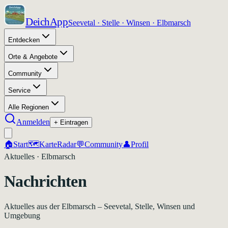
DeichApp
Seevetal · Stelle · Winsen · Elbmarsch
Entdecken
Orte & Angebote
Community
Service
Alle Regionen
Anmelden
+ Eintragen
🏠
Start
🗺️
Karte
Radar
💬
Community
👤
Profil
Aktuelles · Elbmarsch
Nachrichten
Aktuelles aus der Elbmarsch – Seevetal, Stelle, Winsen und
Umgebung