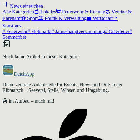
News einreichen
Alle Kategorien
📰
Lokales
🚒
Feuerwehr & Rettung
🤝
Vereine &
Ehrenamt
⚽
Sport
🏛️
Politik & Verwaltung
💼
Wirtschaft
📌
Sonstiges
#
Feuerwehr
#
Flohmarkt
#
Jahreshauptversammlung
#
Osterfeuer
#
Sommerfest
Noch keine Artikel in dieser Kategorie.
DeichApp
Deine zentrale Anlaufstelle für Events, News und Orte in der
Elbmarsch – Seevetal, Stelle, Winsen und Umgebung.
🚧 im Aufbau – mach mit!