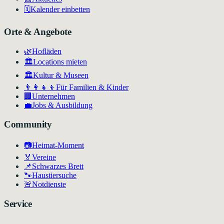
🗓️
Kalender einbetten
Orte & Angebote
🌿
Hofläden
🏛️
Locations mieten
🏛
Kultur & Museen
👨‍👩‍👧‍👦
Für Familien & Kinder
🏢
Unternehmen
💼
Jobs & Ausbildung
Community
📷
Heimat-Moment
🏅
Vereine
📌
Schwarzes Brett
🐾
Haustiersuche
🚨
Notdienste
Service