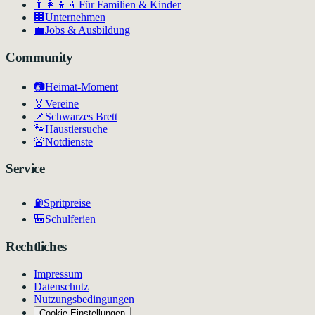
👨‍👩‍👧‍👦
Für Familien & Kinder
🏢
Unternehmen
💼
Jobs & Ausbildung
Community
📷
Heimat-Moment
🏅
Vereine
📌
Schwarzes Brett
🐾
Haustiersuche
🚨
Notdienste
Service
⛽
Spritpreise
🎒
Schulferien
Rechtliches
Impressum
Datenschutz
Nutzungsbedingungen
Cookie-Einstellungen