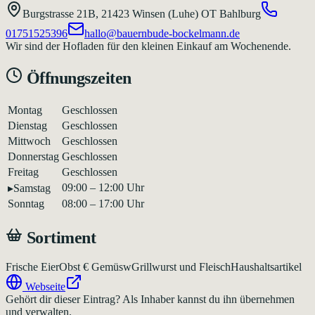
Burgstrasse 21B
,
21423
Winsen (Luhe) OT Bahlburg
01751525396
hallo@bauernbude-bockelmann.de
Wir sind der Hofladen für den kleinen Einkauf am Wochenende.
Öffnungszeiten
Montag
Geschlossen
Dienstag
Geschlossen
Mittwoch
Geschlossen
Donnerstag
Geschlossen
Freitag
Geschlossen
09:00 – 12:00 Uhr
▸
Samstag
Sonntag
08:00 – 17:00 Uhr
Sortiment
Frische Eier
Obst € Gemüsw
Grillwurst und Fleisch
Haushaltsartikel
Webseite
Gehört dir dieser Eintrag?
Als Inhaber kannst du ihn übernehmen
und verwalten.