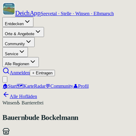
DeichApp
Seevetal · Stelle · Winsen · Elbmarsch
Entdecken
Orte & Angebote
Community
Service
Alle Regionen
Anmelden
+ Eintragen
🏠
Start
🗺️
Karte
Radar
💬
Community
👤
Profil
Alle Hofläden
Winsen
♿ Barrierefrei
Bauernbude Bockelmann