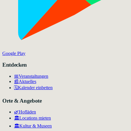
Google Play
Entdecken
📅
Veranstaltungen
📰
Aktuelles
🗓️
Kalender einbetten
Orte & Angebote
🌿
Hofläden
🏛️
Locations mieten
🏛
Kultur & Museen