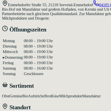
Emmelndorfer Straße 55
,
21218
Seevetal-Emmelndorf
04105 
Bio-Hof mit Manufaktur und großem Hofladen, von Kerstin und Uli O
Partnerbetriebe nach gleichem Qualitätsstandard. Zur Manufaktur geh
Milchprodukten und Drogerie.
Öffnungszeiten
Montag
08:00 – 19:00 Uhr
Dienstag
08:00 – 19:00 Uhr
Mittwoch
08:00 – 19:00 Uhr
08:00 – 19:00 Uhr
▸
Donnerstag
Freitag
08:00 – 19:00 Uhr
Samstag
08:00 – 16:00 Uhr
Sonntag
Geschlossen
Sortiment
Obst
Gemüse
Bio
Aufstriche
Brot
Käse
Milchprodukte
Manufaktur
Standort