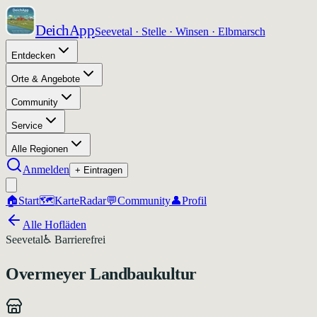
DeichApp
Seevetal · Stelle · Winsen · Elbmarsch
Entdecken
Orte & Angebote
Community
Service
Alle Regionen
Anmelden
+ Eintragen
🏠
Start
🗺️
Karte
Radar
💬
Community
👤
Profil
Alle Hofläden
Seevetal
♿ Barrierefrei
Overmeyer Landbaukultur