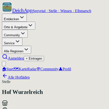
DeichApp
Seevetal · Stelle · Winsen · Elbmarsch
Entdecken
Orte & Angebote
Community
Service
Alle Regionen
Anmelden
+ Eintragen
🏠
Start
🗺️
Karte
Radar
💬
Community
👤
Profil
Alle Hofläden
Stelle
Hof Wurzelreich