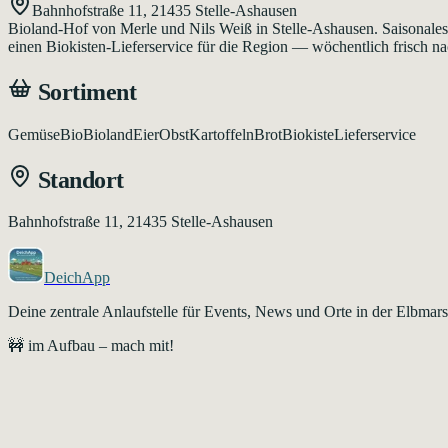
Bahnhofstraße 11
,
21435
Stelle-Ashausen
Bioland-Hof von Merle und Nils Weiß in Stelle-Ashausen. Saisonale
einen Biokisten-Lieferservice für die Region — wöchentlich frisch n
Sortiment
Gemüse
Bio
Bioland
Eier
Obst
Kartoffeln
Brot
Biokiste
Lieferservice
Standort
Bahnhofstraße 11, 21435 Stelle-Ashausen
DeichApp
Deine zentrale Anlaufstelle für Events, News und Orte in der Elbma
🚧 im Aufbau – mach mit!