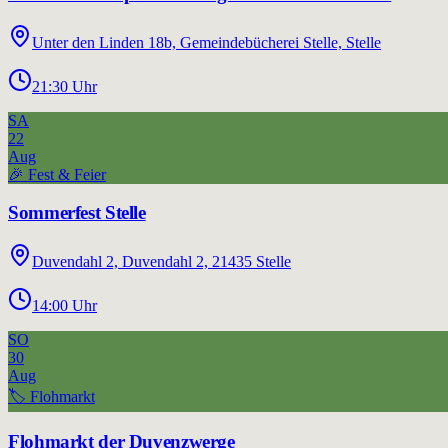
Unter den Linden 18b, Gemeindebücherei Stelle, Stelle
21:30
Uhr
SA
22
Aug
🎉
Fest & Feier
Sommerfest Stelle
Duvendahl 2, Duvendahl 2, 21435 Stelle
14:00
Uhr
SO
30
Aug
🏷️
Flohmarkt
Flohmarkt der Duvenzwerge