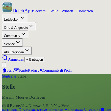
DeichApp
Seevetal · Stelle · Winsen · Elbmarsch
Entdecken
Orte & Angebote
Community
Service
Alle Regionen
Anmelden
+ Eintragen
🏠
Start
🗺️
Karte
Radar
💬
Community
👤
Profil
Startseite
›
Stelle
Stelle
Marsch, Moor & Dorfleben
📅
6
Events
📰
4
News
🌿
3
Höfe
🏅
4
Vereine
📅 Events
📰 News
💼 Jobs
🌿 Hofläden
📍 Locations
🏅 Vereine
🏢 Un