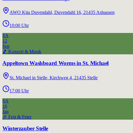
AWO Kita Duvendahl, Duvendahl 16, 21435 Ashausen
10:00
Uhr
SA
12
Sep
🎵
Konzert & Musik
Appeltown Washboard Worms in St. Michael
St. Michael in Stelle, Kirchweg 4, 21435 Stelle
17:00
Uhr
SA
16
Jan
🎉
Fest & Feier
Winterzauber Stelle