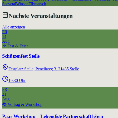
Seevetal
Winsen
Elbmarsch
Nächste Veranstaltungen
Alle anzeigen →
FR
14
Aug
🎉
Fest & Feier
Schützenfest Stelle
Festplatz Stelle, Penellweg 3, 21435 Stelle
19:30
Uhr
FR
21
Aug
📚
Vortrag & Workshop
Paar-Workshop – Lebendige Partnerschaft leben