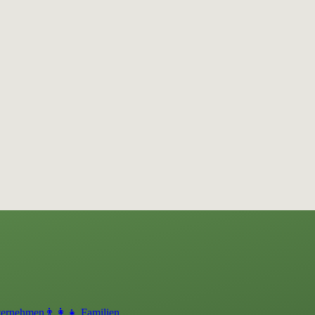
ternehmen
👨‍👩‍👧 Familien