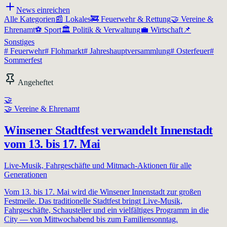
News einreichen
Alle Kategorien
📰
Lokales
🚒
Feuerwehr & Rettung
🤝
Vereine &
Ehrenamt
⚽
Sport
🏛️
Politik & Verwaltung
💼
Wirtschaft
📌
Sonstiges
#
Feuerwehr
#
Flohmarkt
#
Jahreshauptversammlung
#
Osterfeuer
#
Sommerfest
Angeheftet
🤝
🤝
Vereine & Ehrenamt
Winsener Stadtfest verwandelt Innenstadt
vom 13. bis 17. Mai
Live-Musik, Fahrgeschäfte und Mitmach-Aktionen für alle
Generationen
Vom 13. bis 17. Mai wird die Winsener Innenstadt zur großen
Festmeile. Das traditionelle Stadtfest bringt Live-Musik,
Fahrgeschäfte, Schausteller und ein vielfältiges Programm in die
City — von Mittwochabend bis zum Familiensonntag.