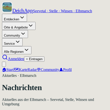
DeichApp
Seevetal · Stelle · Winsen · Elbmarsch
Entdecken
Orte & Angebote
Community
Service
Alle Regionen
Anmelden
+ Eintragen
🏠
Start
🗺️
Karte
Radar
💬
Community
👤
Profil
Aktuelles · Elbmarsch
Nachrichten
Aktuelles aus der Elbmarsch – Seevetal, Stelle, Winsen und
Umgebung