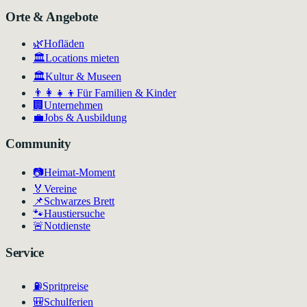
Orte & Angebote
🌿
Hofläden
🏛️
Locations mieten
🏛
Kultur & Museen
👨‍👩‍👧‍👦
Für Familien & Kinder
🏢
Unternehmen
💼
Jobs & Ausbildung
Community
📷
Heimat-Moment
🏅
Vereine
📌
Schwarzes Brett
🐾
Haustiersuche
🚨
Notdienste
Service
⛽
Spritpreise
🎒
Schulferien