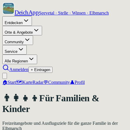
DeichApp
Seevetal · Stelle · Winsen · Elbmarsch
Entdecken
Orte & Angebote
Community
Service
Alle Regionen
Anmelden
+ Eintragen
🏠
Start
🗺️
Karte
Radar
💬
Community
👤
Profil
👨‍👩‍👧‍👦
Für Familien &
Kinder
Freizeitangebote und Ausflugsziele für die ganze Familie in der
Elbmarsch