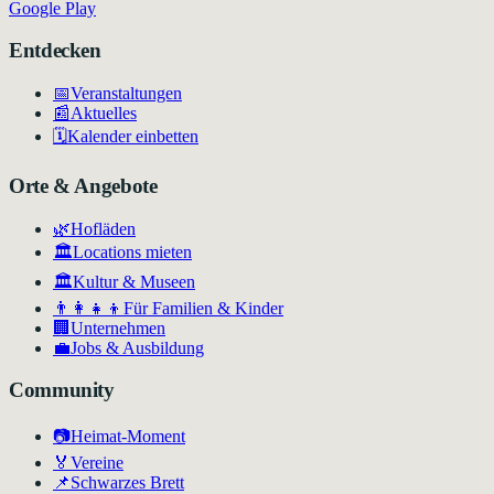
Google Play
Entdecken
📅
Veranstaltungen
📰
Aktuelles
🗓️
Kalender einbetten
Orte & Angebote
🌿
Hofläden
🏛️
Locations mieten
🏛
Kultur & Museen
👨‍👩‍👧‍👦
Für Familien & Kinder
🏢
Unternehmen
💼
Jobs & Ausbildung
Community
📷
Heimat-Moment
🏅
Vereine
📌
Schwarzes Brett