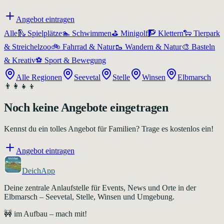
Angebot eintragen
Alle
🛝
Spielplätze
🏊
Schwimmen
⛳
Minigolf
🧗
Klettern
🐑
Tierpark
& Streichelzoo
🚲
Fahrrad & Natur
🥾
Wandern & Natur
🎨
Basteln
& Kreativ
⚽
Sport & Bewegung
Alle Regionen
Seevetal
Stelle
Winsen
Elbmarsch
👨‍👩‍👧‍👦
Noch keine Angebote eingetragen
Kennst du ein tolles Angebot für Familien? Trage es kostenlos ein!
Angebot eintragen
DeichApp
Deine zentrale Anlaufstelle für Events, News und Orte in der
Elbmarsch – Seevetal, Stelle, Winsen und Umgebung.
🚧 im Aufbau – mach mit!