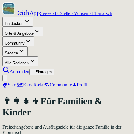
DeichApp
Seevetal · Stelle · Winsen · Elbmarsch
Entdecken
Orte & Angebote
Community
Service
Alle Regionen
Anmelden
+ Eintragen
🏠
Start
🗺️
Karte
Radar
💬
Community
👤
Profil
👨‍👩‍👧‍👦
Für Familien &
Kinder
Freizeitangebote und Ausflugsziele für die ganze Familie in der
Elbmarsch