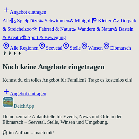
Angebot eintragen
Alle
🛝
Spielplätze
🏊
Schwimmen
⛳
Minigolf
🧗
Klettern
🐑
Tierpark
& Streichelzoo
🚲
Fahrrad & Natur
🥾
Wandern & Natur
🎨
Basteln
& Kreativ
⚽
Sport & Bewegung
Alle Regionen
Seevetal
Stelle
Winsen
Elbmarsch
👨‍👩‍👧‍👦
Noch keine Angebote eingetragen
Kennst du ein tolles Angebot für Familien? Trage es kostenlos ein!
Angebot eintragen
DeichApp
Deine zentrale Anlaufstelle für Events, News und Orte in der
Elbmarsch – Seevetal, Stelle, Winsen und Umgebung.
🚧 im Aufbau – mach mit!