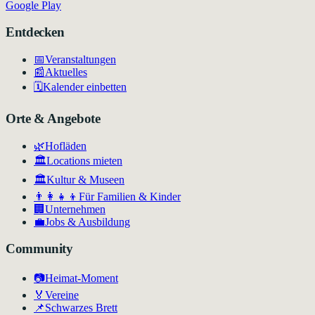
Google Play
Entdecken
📅
Veranstaltungen
📰
Aktuelles
🗓️
Kalender einbetten
Orte & Angebote
🌿
Hofläden
🏛️
Locations mieten
🏛
Kultur & Museen
👨‍👩‍👧‍👦
Für Familien & Kinder
🏢
Unternehmen
💼
Jobs & Ausbildung
Community
📷
Heimat-Moment
🏅
Vereine
📌
Schwarzes Brett