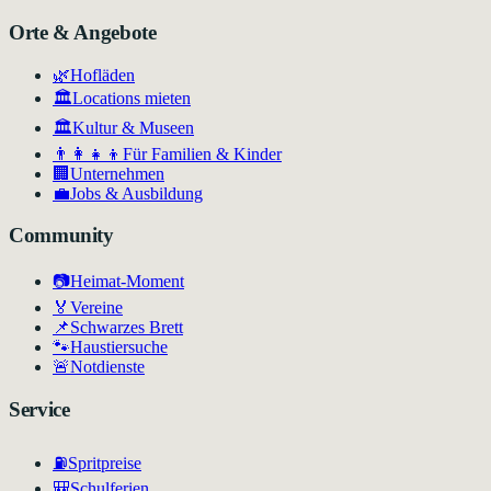
Orte & Angebote
🌿
Hofläden
🏛️
Locations mieten
🏛
Kultur & Museen
👨‍👩‍👧‍👦
Für Familien & Kinder
🏢
Unternehmen
💼
Jobs & Ausbildung
Community
📷
Heimat-Moment
🏅
Vereine
📌
Schwarzes Brett
🐾
Haustiersuche
🚨
Notdienste
Service
⛽
Spritpreise
🎒
Schulferien