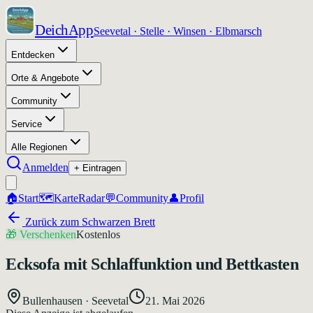
DeichApp
Seevetal · Stelle · Winsen · Elbmarsch
Entdecken
Orte & Angebote
Community
Service
Alle Regionen
Anmelden
+ Eintragen
🏠
Start
🗺️
Karte
Radar
💬
Community
👤
Profil
Zurück zum Schwarzen Brett
🎁
Verschenken
Kostenlos
Ecksofa mit Schlaffunktion und Bettkasten
Bullenhausen
·
Seevetal
21. Mai 2026