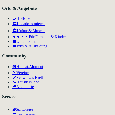
Orte & Angebote
🌿
Hofläden
🏛️
Locations mieten
🏛
Kultur & Museen
👨‍👩‍👧‍👦
Für Familien & Kinder
🏢
Unternehmen
💼
Jobs & Ausbildung
Community
📷
Heimat-Moment
🏅
Vereine
📌
Schwarzes Brett
🐾
Haustiersuche
🚨
Notdienste
Service
⛽
Spritpreise