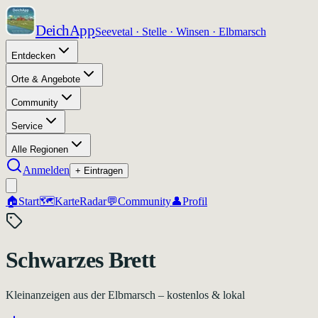
DeichApp
Seevetal · Stelle · Winsen · Elbmarsch
Entdecken
Orte & Angebote
Community
Service
Alle Regionen
Anmelden
+ Eintragen
🏠
Start
🗺️
Karte
Radar
💬
Community
👤
Profil
Schwarzes Brett
Kleinanzeigen aus der Elbmarsch – kostenlos & lokal