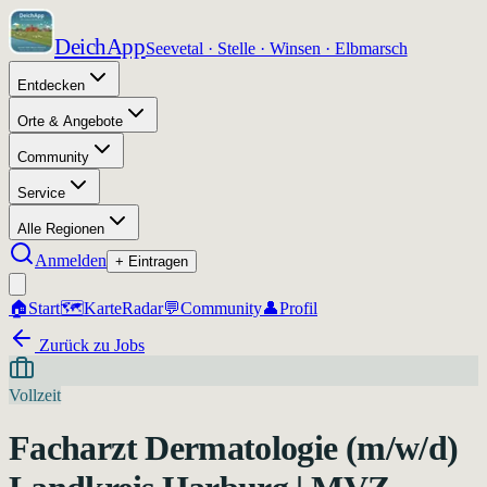
DeichApp
Seevetal · Stelle · Winsen · Elbmarsch
Entdecken
Orte & Angebote
Community
Service
Alle Regionen
Anmelden
+ Eintragen
🏠
Start
🗺️
Karte
Radar
💬
Community
👤
Profil
Zurück zu Jobs
Vollzeit
Facharzt Dermatologie (m/w/d)