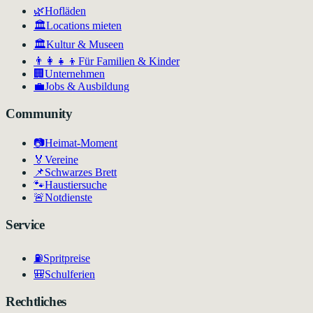
🌿
Hofläden
🏛️
Locations mieten
🏛
Kultur & Museen
👨‍👩‍👧‍👦
Für Familien & Kinder
🏢
Unternehmen
💼
Jobs & Ausbildung
Community
📷
Heimat-Moment
🏅
Vereine
📌
Schwarzes Brett
🐾
Haustiersuche
🚨
Notdienste
Service
⛽
Spritpreise
🎒
Schulferien
Rechtliches