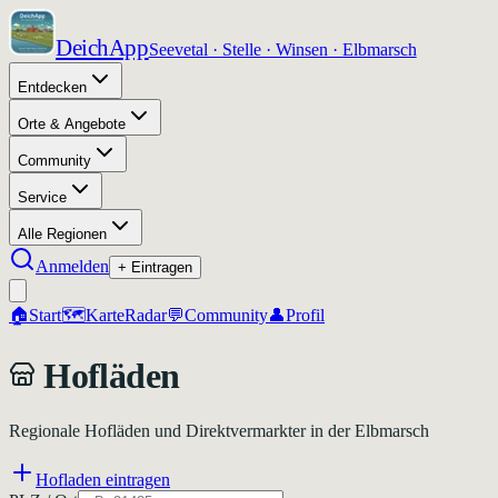
DeichApp
Seevetal · Stelle · Winsen · Elbmarsch
Entdecken
Orte & Angebote
Community
Service
Alle Regionen
Anmelden
+ Eintragen
🏠
Start
🗺️
Karte
Radar
💬
Community
👤
Profil
Hofläden
Regionale Hofläden und Direktvermarkter in der Elbmarsch
Hofladen eintragen