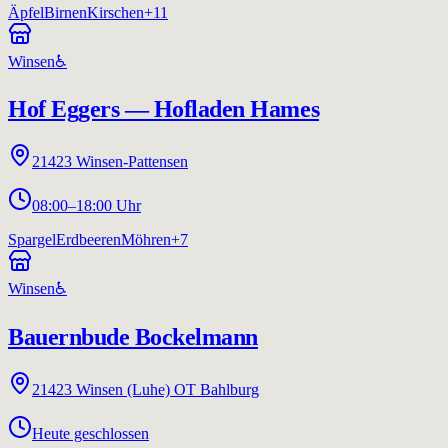
Äpfel
Birnen
Kirschen
+
11
Winsen
♿
Hof Eggers — Hofladen Hames
21423
Winsen-Pattensen
08:00–18:00 Uhr
Spargel
Erdbeeren
Möhren
+
7
Winsen
♿
Bauernbude Bockelmann
21423
Winsen (Luhe) OT Bahlburg
Heute geschlossen