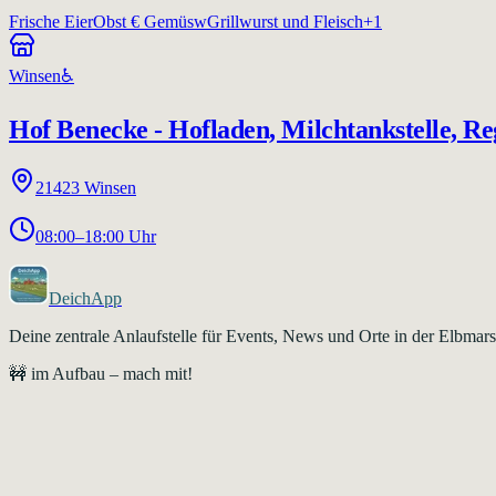
Frische Eier
Obst € Gemüsw
Grillwurst und Fleisch
+
1
Winsen
♿
Hof Benecke - Hofladen, Milchtankstelle, R
21423
Winsen
08:00–18:00 Uhr
DeichApp
Deine zentrale Anlaufstelle für Events, News und Orte in der Elbma
🚧 im Aufbau – mach mit!