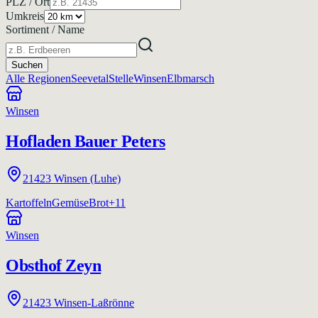
PLZ / Ort
Umkreis
Sortiment / Name
Suchen
Alle Regionen
Seevetal
Stelle
Winsen
Elbmarsch
Winsen
Hofladen Bauer Peters
21423
Winsen (Luhe)
Kartoffeln
Gemüse
Brot
+
11
Winsen
Obsthof Zeyn
21423
Winsen-Laßrönne