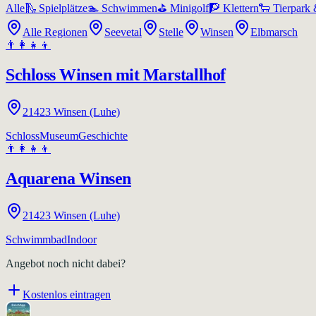
Alle
🛝
Spielplätze
🏊
Schwimmen
⛳
Minigolf
🧗
Klettern
🐑
Tierpark 
Alle Regionen
Seevetal
Stelle
Winsen
Elbmarsch
👨‍👩‍👧‍👦
Schloss Winsen mit Marstallhof
21423
Winsen (Luhe)
Schloss
Museum
Geschichte
👨‍👩‍👧‍👦
Aquarena Winsen
21423
Winsen (Luhe)
Schwimmbad
Indoor
Angebot noch nicht dabei?
Kostenlos eintragen