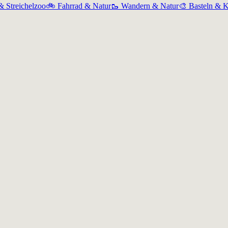
& Streichelzoo
🚲
Fahrrad & Natur
🥾
Wandern & Natur
🎨
Basteln & K