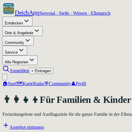
DeichApp
Seevetal · Stelle · Winsen · Elbmarsch
Entdecken
Orte & Angebote
Community
Service
Alle Regionen
Anmelden
+ Eintragen
🏠
Start
🗺️
Karte
Radar
💬
Community
👤
Profil
👨‍👩‍👧‍👦
Für Familien & Kinder
Freizeitangebote und Ausflugsziele für die ganze Familie in der Elbm
Angebot eintragen