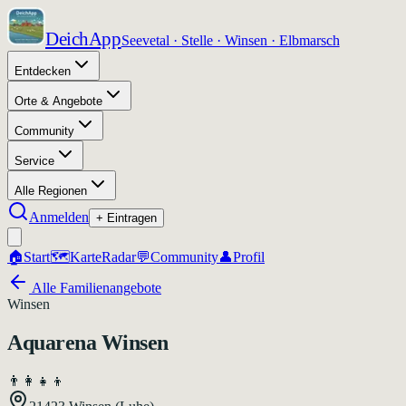
DeichApp
Seevetal · Stelle · Winsen · Elbmarsch
Entdecken
Orte & Angebote
Community
Service
Alle Regionen
Anmelden
+ Eintragen
🏠
Start
🗺️
Karte
Radar
💬
Community
👤
Profil
Alle Familienangebote
Winsen
Aquarena Winsen
👨‍👩‍👧‍👦