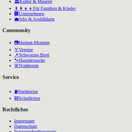
🏛
Kultur & Museen
👨‍👩‍👧‍👦
Für Familien & Kinder
🏢
Unternehmen
💼
Jobs & Ausbildung
Community
📷
Heimat-Moment
🏅
Vereine
📌
Schwarzes Brett
🐾
Haustiersuche
🚨
Notdienste
Service
⛽
Spritpreise
🎒
Schulferien
Rechtliches
Impressum
Datenschutz
Nutzungsbedingungen