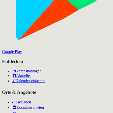
Google Play
Entdecken
📅
Veranstaltungen
📰
Aktuelles
🗓️
Kalender einbetten
Orte & Angebote
🌿
Hofläden
🏛️
Locations mieten