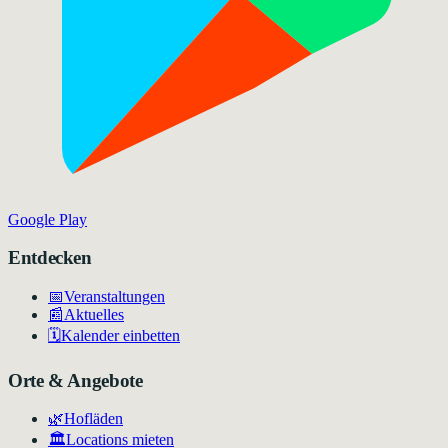
Google Play
Entdecken
📅
Veranstaltungen
📰
Aktuelles
🗓️
Kalender einbetten
Orte & Angebote
🌿
Hofläden
🏛️
Locations mieten