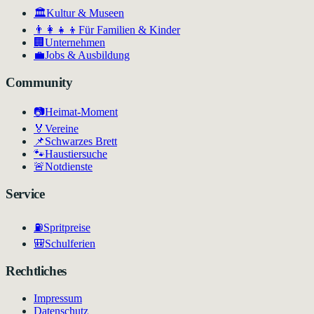
🏛
Kultur & Museen
👨‍👩‍👧‍👦
Für Familien & Kinder
🏢
Unternehmen
💼
Jobs & Ausbildung
Community
📷
Heimat-Moment
🏅
Vereine
📌
Schwarzes Brett
🐾
Haustiersuche
🚨
Notdienste
Service
⛽
Spritpreise
🎒
Schulferien
Rechtliches
Impressum
Datenschutz