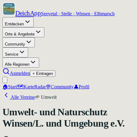
DeichApp
Seevetal · Stelle · Winsen · Elbmarsch
Entdecken
Orte & Angebote
Community
Service
Alle Regionen
Anmelden
+ Eintragen
🏠
Start
🗺️
Karte
Radar
💬
Community
👤
Profil
Alle Vereine
🌱
Umwelt
Umwelt- und Naturschutz
Winsen/L. und Umgebung e.V.