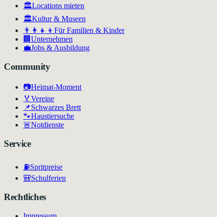
🏛️
Locations mieten
🏛
Kultur & Museen
👨‍👩‍👧‍👦
Für Familien & Kinder
🏢
Unternehmen
💼
Jobs & Ausbildung
Community
📷
Heimat-Moment
🏅
Vereine
📌
Schwarzes Brett
🐾
Haustiersuche
🚨
Notdienste
Service
⛽
Spritpreise
🎒
Schulferien
Rechtliches
Impressum