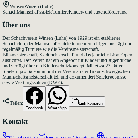
Winsen
Winsen (Luhe)
Schach
Mannschaftsspiele
Turniere
Kinder- und Jugendförderung
Über uns
Der Schachverein Winsen (Luhe) von 1929 ist ein etablierter
Schachclub, der Mannschaftsspiele in mehreren Ligen austrägt und
regelmäßig Turniere wie die Vereinsmeisterschaft,
Blitzmeisterschaft, Stadtmeisterschaft und das jährliche Lisas Open
ausrichtet. Der Verein hat ein Angebot für Kinder und Jugendliche
und verfügt über ein Kinderschutzkonzept. Mit etwa 27 aktiven
Spielern pro Saison nimmt der Verein an der Braunschweigischen
Mannschaftsmeisterschaft teil und dokumentiert Spielergebnisse
sowie Wertungszahlen (DWZ).
Teilen:
Link kopieren
Facebook
WhatsApp
Kontakt
04174 650185
friedrich.pape@ewetel.net
sv-winsen.org/