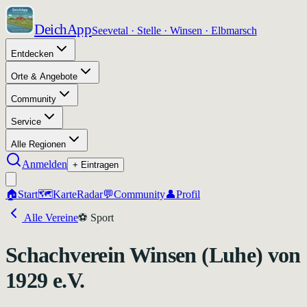
DeichApp
Seevetal · Stelle · Winsen · Elbmarsch
Entdecken
Orte & Angebote
Community
Service
Alle Regionen
Anmelden
+ Eintragen
🏠
Start
🗺️
Karte
Radar
💬
Community
👤
Profil
Alle Vereine
⚽
Sport
Schachverein Winsen (Luhe) von
1929 e.V.