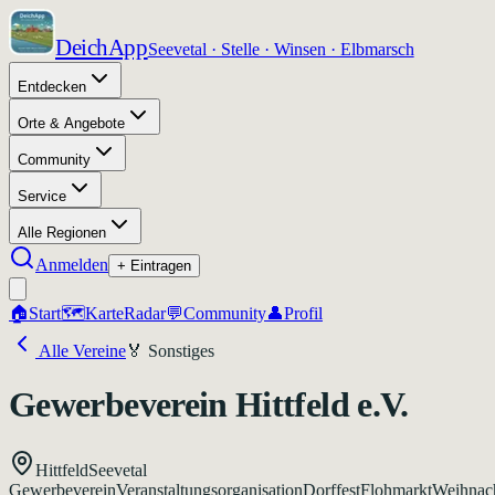
DeichApp
Seevetal · Stelle · Winsen · Elbmarsch
Entdecken
Orte & Angebote
Community
Service
Alle Regionen
Anmelden
+ Eintragen
🏠
Start
🗺️
Karte
Radar
💬
Community
👤
Profil
Alle Vereine
🏅
Sonstiges
Gewerbeverein Hittfeld e.V.
Hittfeld
Seevetal
Gewerbeverein
Veranstaltungsorganisation
Dorffest
Flohmarkt
Weihnac