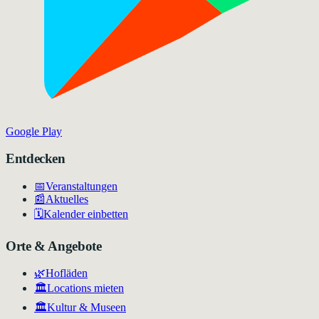
Google Play
Entdecken
📅
Veranstaltungen
📰
Aktuelles
🗓️
Kalender einbetten
Orte & Angebote
🌿
Hofläden
🏛️
Locations mieten
🏛
Kultur & Museen