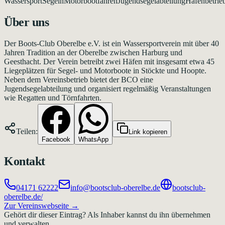
Wassersport
Segeln
Motorbootfahren
Jugendsegelabteilung
Hafenbetrie
Über uns
Der Boots-Club Oberelbe e.V. ist ein Wassersportverein mit über 40
Jahren Tradition an der Oberelbe zwischen Harburg und
Geesthacht. Der Verein betreibt zwei Häfen mit insgesamt etwa 45
Liegeplätzen für Segel- und Motorboote in Stöckte und Hoopte.
Neben dem Vereinsbetrieb bietet der BCO eine
Jugendsegelabteilung und organisiert regelmäßig Veranstaltungen
wie Regatten und Törnfahrten.
Teilen:
Link kopieren
Facebook
WhatsApp
Kontakt
04171 62222
info@bootsclub-oberelbe.de
bootsclub-
oberelbe.de/
Zur Vereinswebseite →
Gehört dir dieser Eintrag?
Als Inhaber kannst du ihn übernehmen
und verwalten.