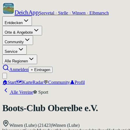
DeichApp
Seevetal · Stelle · Winsen · Elbmarsch
Entdecken
Orte & Angebote
Community
Service
Alle Regionen
Anmelden
+ Eintragen
🏠
Start
🗺️
Karte
Radar
💬
Community
👤
Profil
Alle Vereine
⚽
Sport
Boots-Club Oberelbe e.V.
Winsen (Luhe)
(21423)
Winsen (Luhe)