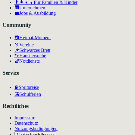
👨‍👩‍👧‍👦
Für Familien & Kinder
🏢
Unternehmen
💼
Jobs & Ausbildung
Community
📷
Heimat-Moment
🏅
Vereine
📌
Schwarzes Brett
🐾
Haustiersuche
🚨
Notdienste
Service
⛽
Spritpreise
🎒
Schulferien
Rechtliches
Impressum
Datenschutz
Nutzungsbedingungen
Cookie-Einstellungen