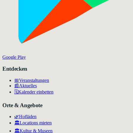
Google Play
Entdecken
📅
Veranstaltungen
📰
Aktuelles
🗓️
Kalender einbetten
Orte & Angebote
🌿
Hofläden
🏛️
Locations mieten
🏛
Kultur & Museen