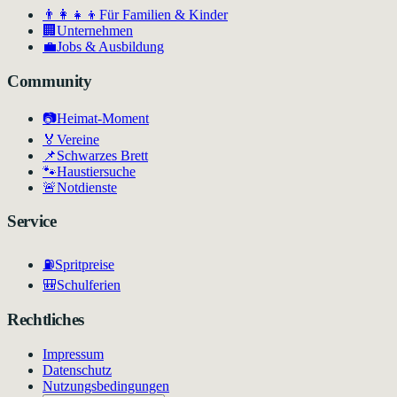
👨‍👩‍👧‍👦
Für Familien & Kinder
🏢
Unternehmen
💼
Jobs & Ausbildung
Community
📷
Heimat-Moment
🏅
Vereine
📌
Schwarzes Brett
🐾
Haustiersuche
🚨
Notdienste
Service
⛽
Spritpreise
🎒
Schulferien
Rechtliches
Impressum
Datenschutz
Nutzungsbedingungen