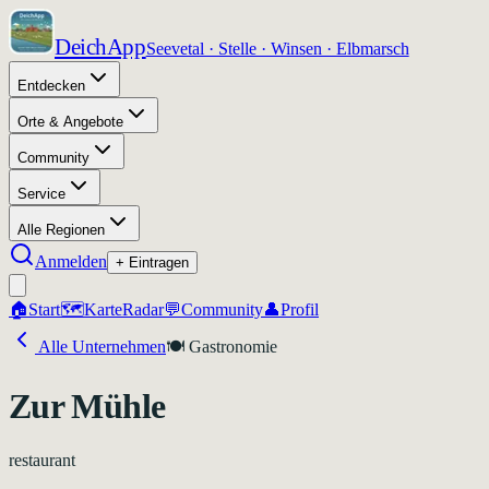
DeichApp
Seevetal · Stelle · Winsen · Elbmarsch
Entdecken
Orte & Angebote
Community
Service
Alle Regionen
Anmelden
+ Eintragen
🏠
Start
🗺️
Karte
Radar
💬
Community
👤
Profil
Alle Unternehmen
🍽️
Gastronomie
Zur Mühle
restaurant