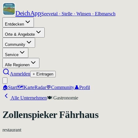
DeichApp
Seevetal · Stelle · Winsen · Elbmarsch
Entdecken
Orte & Angebote
Community
Service
Alle Regionen
Anmelden
+ Eintragen
🏠
Start
🗺️
Karte
Radar
💬
Community
👤
Profil
Alle Unternehmen
🍽️
Gastronomie
Zollenspieker Fährhaus
restaurant