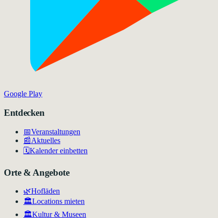
Google Play
Entdecken
📅
Veranstaltungen
📰
Aktuelles
🗓️
Kalender einbetten
Orte & Angebote
🌿
Hofläden
🏛️
Locations mieten
🏛
Kultur & Museen