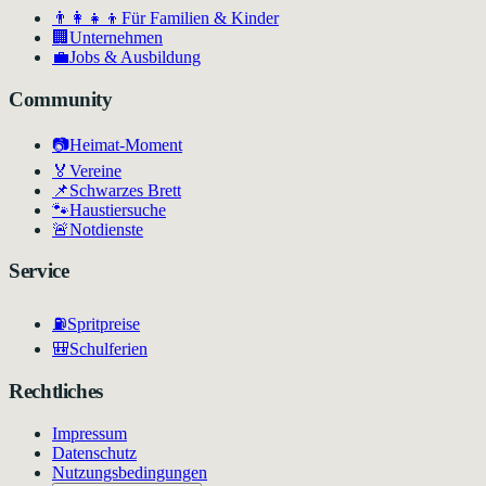
👨‍👩‍👧‍👦
Für Familien & Kinder
🏢
Unternehmen
💼
Jobs & Ausbildung
Community
📷
Heimat-Moment
🏅
Vereine
📌
Schwarzes Brett
🐾
Haustiersuche
🚨
Notdienste
Service
⛽
Spritpreise
🎒
Schulferien
Rechtliches
Impressum
Datenschutz
Nutzungsbedingungen