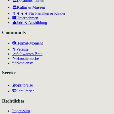
🏛️
Locations mieten
🏛
Kultur & Museen
👨‍👩‍👧‍👦
Für Familien & Kinder
🏢
Unternehmen
💼
Jobs & Ausbildung
Community
📷
Heimat-Moment
🏅
Vereine
📌
Schwarzes Brett
🐾
Haustiersuche
🚨
Notdienste
Service
⛽
Spritpreise
🎒
Schulferien
Rechtliches
Impressum