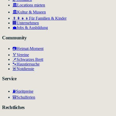
🏛️
Locations mieten
🏛
Kultur & Museen
👨‍👩‍👧‍👦
Für Familien & Kinder
🏢
Unternehmen
💼
Jobs & Ausbildung
Community
📷
Heimat-Moment
🏅
Vereine
📌
Schwarzes Brett
🐾
Haustiersuche
🚨
Notdienste
Service
⛽
Spritpreise
🎒
Schulferien
Rechtliches