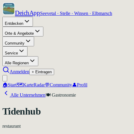
DeichApp
Seevetal · Stelle · Winsen · Elbmarsch
Entdecken
Orte & Angebote
Community
Service
Alle Regionen
Anmelden
+ Eintragen
🏠
Start
🗺️
Karte
Radar
💬
Community
👤
Profil
Alle Unternehmen
🍽️
Gastronomie
Tidenhub
restaurant