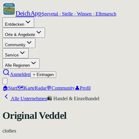
DeichApp
Seevetal · Stelle · Winsen · Elbmarsch
Entdecken
Orte & Angebote
Community
Service
Alle Regionen
Anmelden
+ Eintragen
🏠
Start
🗺️
Karte
Radar
💬
Community
👤
Profil
Alle Unternehmen
🛍️
Handel & Einzelhandel
Original Veddel
clothes