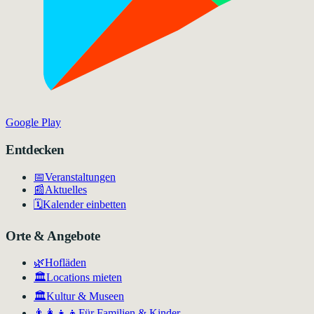
Google Play
Entdecken
📅
Veranstaltungen
📰
Aktuelles
🗓️
Kalender einbetten
Orte & Angebote
🌿
Hofläden
🏛️
Locations mieten
🏛
Kultur & Museen
👨‍👩‍👧‍👦
Für Familien & Kinder