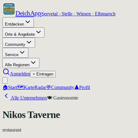
DeichApp
Seevetal · Stelle · Winsen · Elbmarsch
Entdecken
Orte & Angebote
Community
Service
Alle Regionen
Anmelden
+ Eintragen
🏠
Start
🗺️
Karte
Radar
💬
Community
👤
Profil
Alle Unternehmen
🍽️
Gastronomie
Nikos Taverne
restaurant