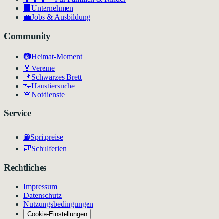
🏢
Unternehmen
💼
Jobs & Ausbildung
Community
📷
Heimat-Moment
🏅
Vereine
📌
Schwarzes Brett
🐾
Haustiersuche
🚨
Notdienste
Service
⛽
Spritpreise
🎒
Schulferien
Rechtliches
Impressum
Datenschutz
Nutzungsbedingungen
Cookie-Einstellungen