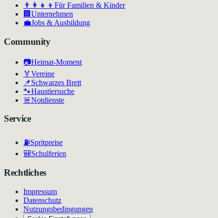
👨‍👩‍👧‍👦
Für Familien & Kinder
🏢
Unternehmen
💼
Jobs & Ausbildung
Community
📷
Heimat-Moment
🏅
Vereine
📌
Schwarzes Brett
🐾
Haustiersuche
🚨
Notdienste
Service
⛽
Spritpreise
🎒
Schulferien
Rechtliches
Impressum
Datenschutz
Nutzungsbedingungen