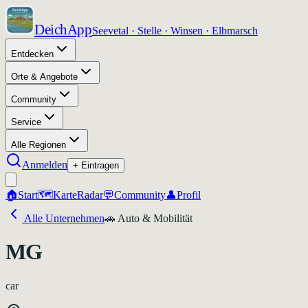
DeichApp
Seevetal · Stelle · Winsen · Elbmarsch
Entdecken
Orte & Angebote
Community
Service
Alle Regionen
Anmelden
+ Eintragen
🏠
Start
🗺️
Karte
Radar
💬
Community
👤
Profil
Alle Unternehmen
🚗
Auto & Mobilität
MG
car