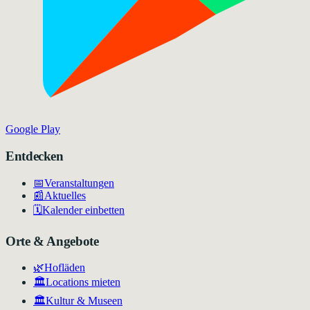
Google Play
Entdecken
📅
Veranstaltungen
📰
Aktuelles
🗓️
Kalender einbetten
Orte & Angebote
🌿
Hofläden
🏛️
Locations mieten
🏛
Kultur & Museen