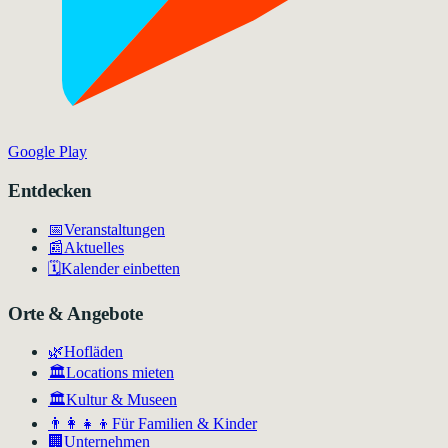
Google Play
Entdecken
📅
Veranstaltungen
📰
Aktuelles
🗓️
Kalender einbetten
Orte & Angebote
🌿
Hofläden
🏛️
Locations mieten
🏛
Kultur & Museen
👨‍👩‍👧‍👦
Für Familien & Kinder
🏢
Unternehmen