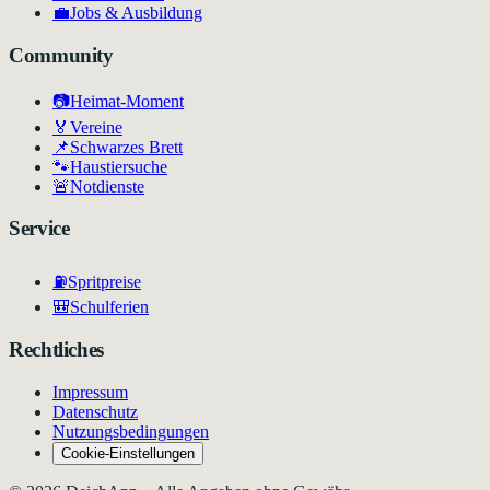
💼
Jobs & Ausbildung
Community
📷
Heimat-Moment
🏅
Vereine
📌
Schwarzes Brett
🐾
Haustiersuche
🚨
Notdienste
Service
⛽
Spritpreise
🎒
Schulferien
Rechtliches
Impressum
Datenschutz
Nutzungsbedingungen
Cookie-Einstellungen