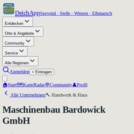
DeichApp
Seevetal · Stelle · Winsen · Elbmarsch
Entdecken
Orte & Angebote
Community
Service
Alle Regionen
Anmelden
+ Eintragen
🏠
Start
🗺️
Karte
Radar
💬
Community
👤
Profil
Alle Unternehmen
🔨
Handwerk & Haus
Maschinenbau Bardowick
GmbH