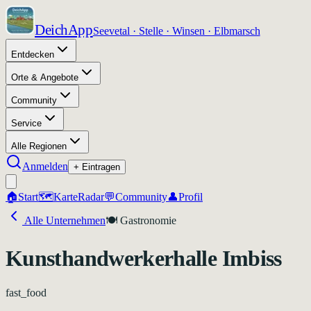
DeichApp
Seevetal · Stelle · Winsen · Elbmarsch
Entdecken
Orte & Angebote
Community
Service
Alle Regionen
Anmelden
+ Eintragen
🏠
Start
🗺️
Karte
Radar
💬
Community
👤
Profil
Alle Unternehmen
🍽️
Gastronomie
Kunsthandwerkerhalle Imbiss
fast_food