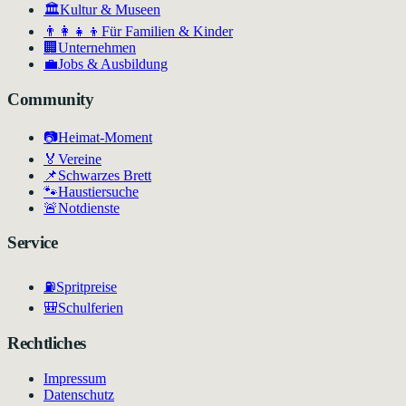
🏛
Kultur & Museen
👨‍👩‍👧‍👦
Für Familien & Kinder
🏢
Unternehmen
💼
Jobs & Ausbildung
Community
📷
Heimat-Moment
🏅
Vereine
📌
Schwarzes Brett
🐾
Haustiersuche
🚨
Notdienste
Service
⛽
Spritpreise
🎒
Schulferien
Rechtliches
Impressum
Datenschutz