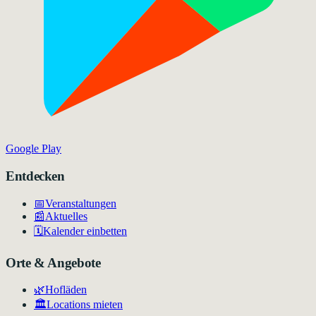
Google Play
Entdecken
📅
Veranstaltungen
📰
Aktuelles
🗓️
Kalender einbetten
Orte & Angebote
🌿
Hofläden
🏛️
Locations mieten