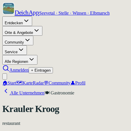
DeichApp
Seevetal · Stelle · Winsen · Elbmarsch
Entdecken
Orte & Angebote
Community
Service
Alle Regionen
Anmelden
+ Eintragen
🏠
Start
🗺️
Karte
Radar
💬
Community
👤
Profil
Alle Unternehmen
🍽️
Gastronomie
Krauler Kroog
restaurant