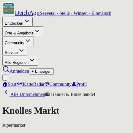
DeichApp
Seevetal · Stelle · Winsen · Elbmarsch
Entdecken
Orte & Angebote
Community
Service
Alle Regionen
Anmelden
+ Eintragen
🏠
Start
🗺️
Karte
Radar
💬
Community
👤
Profil
Alle Unternehmen
🛍️
Handel & Einzelhandel
Knolles Markt
supermarket