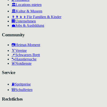
🏛️
Locations mieten
🏛
Kultur & Museen
👨‍👩‍👧‍👦
Für Familien & Kinder
🏢
Unternehmen
💼
Jobs & Ausbildung
Community
📷
Heimat-Moment
🏅
Vereine
📌
Schwarzes Brett
🐾
Haustiersuche
🚨
Notdienste
Service
⛽
Spritpreise
🎒
Schulferien
Rechtliches