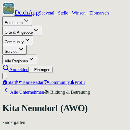
DeichApp
Seevetal · Stelle · Winsen · Elbmarsch
Entdecken
Orte & Angebote
Community
Service
Alle Regionen
Anmelden
+ Eintragen
🏠
Start
🗺️
Karte
Radar
💬
Community
👤
Profil
Alle Unternehmen
📚
Bildung & Betreuung
Kita Nenndorf (AWO)
kindergarten