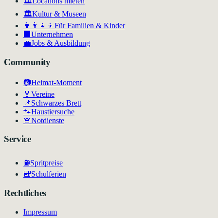
🏛️
Locations mieten
🏛
Kultur & Museen
👨‍👩‍👧‍👦
Für Familien & Kinder
🏢
Unternehmen
💼
Jobs & Ausbildung
Community
📷
Heimat-Moment
🏅
Vereine
📌
Schwarzes Brett
🐾
Haustiersuche
🚨
Notdienste
Service
⛽
Spritpreise
🎒
Schulferien
Rechtliches
Impressum