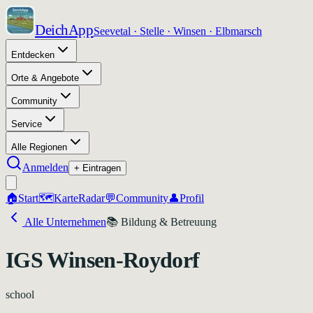
DeichApp
Seevetal · Stelle · Winsen · Elbmarsch
Entdecken
Orte & Angebote
Community
Service
Alle Regionen
Anmelden
+ Eintragen
🏠
Start
🗺️
Karte
Radar
💬
Community
👤
Profil
Alle Unternehmen
📚
Bildung & Betreuung
IGS Winsen-Roydorf
school