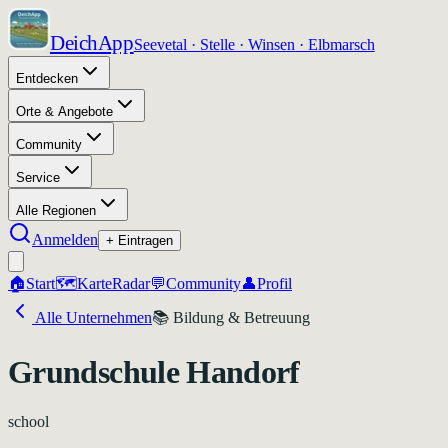
DeichApp
Seevetal · Stelle · Winsen · Elbmarsch
Entdecken
Orte & Angebote
Community
Service
Alle Regionen
Anmelden
+ Eintragen
🏠
Start
🗺️
Karte
Radar
💬
Community
👤
Profil
Alle Unternehmen
📚
Bildung & Betreuung
Grundschule Handorf
school