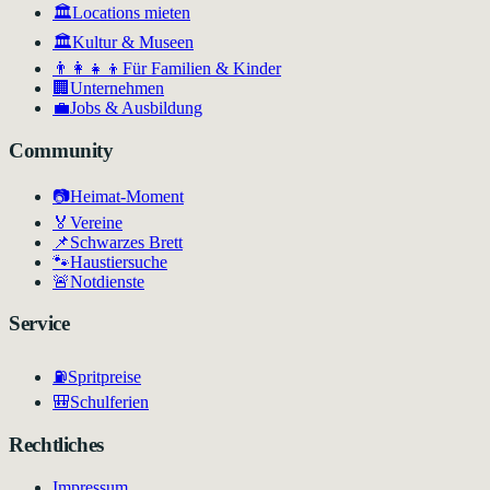
🏛️
Locations mieten
🏛
Kultur & Museen
👨‍👩‍👧‍👦
Für Familien & Kinder
🏢
Unternehmen
💼
Jobs & Ausbildung
Community
📷
Heimat-Moment
🏅
Vereine
📌
Schwarzes Brett
🐾
Haustiersuche
🚨
Notdienste
Service
⛽
Spritpreise
🎒
Schulferien
Rechtliches
Impressum