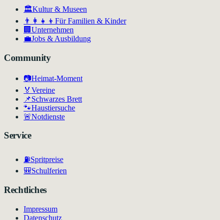
🏛
Kultur & Museen
👨‍👩‍👧‍👦
Für Familien & Kinder
🏢
Unternehmen
💼
Jobs & Ausbildung
Community
📷
Heimat-Moment
🏅
Vereine
📌
Schwarzes Brett
🐾
Haustiersuche
🚨
Notdienste
Service
⛽
Spritpreise
🎒
Schulferien
Rechtliches
Impressum
Datenschutz