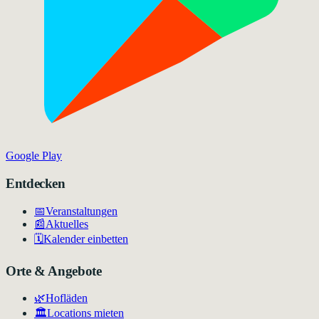
Google Play
Entdecken
📅
Veranstaltungen
📰
Aktuelles
🗓️
Kalender einbetten
Orte & Angebote
🌿
Hofläden
🏛️
Locations mieten