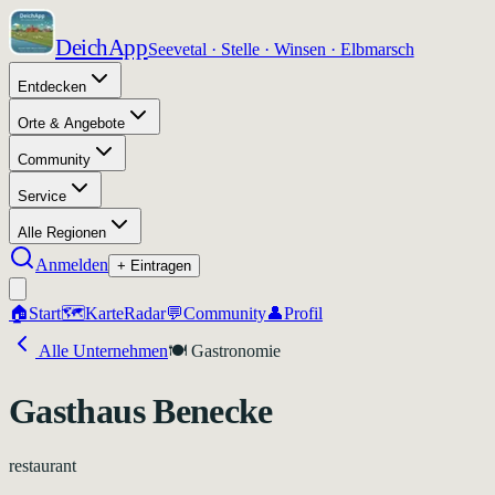
DeichApp
Seevetal · Stelle · Winsen · Elbmarsch
Entdecken
Orte & Angebote
Community
Service
Alle Regionen
Anmelden
+ Eintragen
🏠
Start
🗺️
Karte
Radar
💬
Community
👤
Profil
Alle Unternehmen
🍽️
Gastronomie
Gasthaus Benecke
restaurant