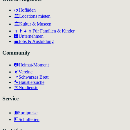
🌿
Hofläden
🏛️
Locations mieten
🏛
Kultur & Museen
👨‍👩‍👧‍👦
Für Familien & Kinder
🏢
Unternehmen
💼
Jobs & Ausbildung
Community
📷
Heimat-Moment
🏅
Vereine
📌
Schwarzes Brett
🐾
Haustiersuche
🚨
Notdienste
Service
⛽
Spritpreise
🎒
Schulferien