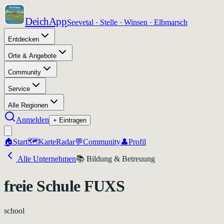
DeichApp
Seevetal · Stelle · Winsen · Elbmarsch
Entdecken
Orte & Angebote
Community
Service
Alle Regionen
Anmelden
+ Eintragen
🏠
Start
🗺️
Karte
Radar
💬
Community
👤
Profil
Alle Unternehmen
📚
Bildung & Betreuung
freie Schule FUXS
school