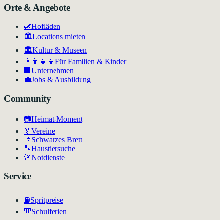
Orte & Angebote
🌿
Hofläden
🏛️
Locations mieten
🏛
Kultur & Museen
👨‍👩‍👧‍👦
Für Familien & Kinder
🏢
Unternehmen
💼
Jobs & Ausbildung
Community
📷
Heimat-Moment
🏅
Vereine
📌
Schwarzes Brett
🐾
Haustiersuche
🚨
Notdienste
Service
⛽
Spritpreise
🎒
Schulferien