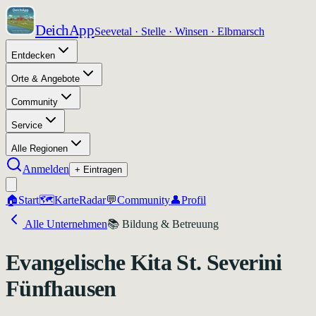
DeichApp
Seevetal · Stelle · Winsen · Elbmarsch
Entdecken
Orte & Angebote
Community
Service
Alle Regionen
Anmelden
+ Eintragen
🏠
Start
🗺️
Karte
Radar
💬
Community
👤
Profil
Alle Unternehmen
📚
Bildung & Betreuung
Evangelische Kita St. Severini
Fünfhausen