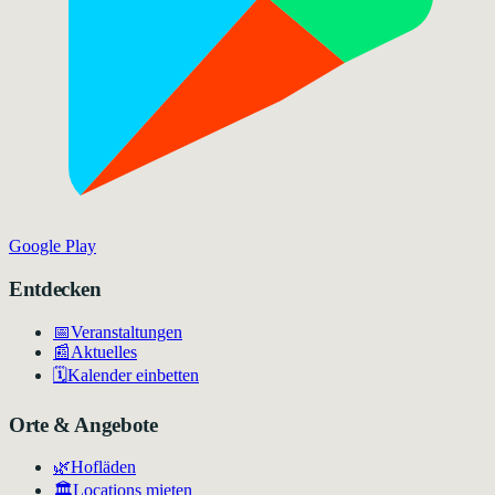
Google Play
Entdecken
📅
Veranstaltungen
📰
Aktuelles
🗓️
Kalender einbetten
Orte & Angebote
🌿
Hofläden
🏛️
Locations mieten