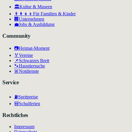
🏛
Kultur & Museen
👨‍👩‍👧‍👦
Für Familien & Kinder
🏢
Unternehmen
💼
Jobs & Ausbildung
Community
📷
Heimat-Moment
🏅
Vereine
📌
Schwarzes Brett
🐾
Haustiersuche
🚨
Notdienste
Service
⛽
Spritpreise
🎒
Schulferien
Rechtliches
Impressum
Datenschutz