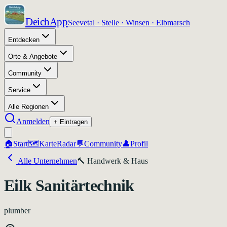
DeichApp
Seevetal · Stelle · Winsen · Elbmarsch
Entdecken
Orte & Angebote
Community
Service
Alle Regionen
Anmelden
+ Eintragen
🏠
Start
🗺️
Karte
Radar
💬
Community
👤
Profil
Alle Unternehmen
🔨
Handwerk & Haus
Eilk Sanitärtechnik
plumber