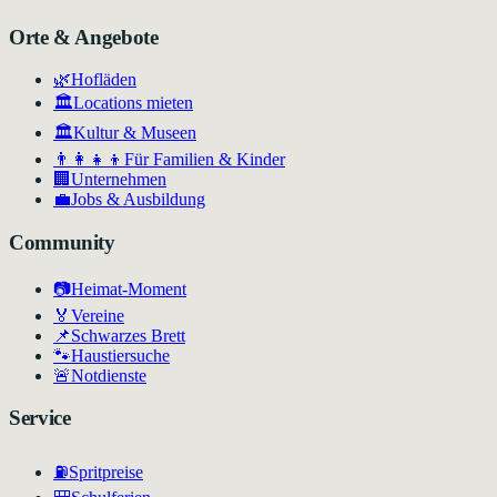
Orte & Angebote
🌿
Hofläden
🏛️
Locations mieten
🏛
Kultur & Museen
👨‍👩‍👧‍👦
Für Familien & Kinder
🏢
Unternehmen
💼
Jobs & Ausbildung
Community
📷
Heimat-Moment
🏅
Vereine
📌
Schwarzes Brett
🐾
Haustiersuche
🚨
Notdienste
Service
⛽
Spritpreise