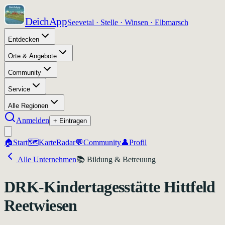
DeichApp
Seevetal · Stelle · Winsen · Elbmarsch
Entdecken
Orte & Angebote
Community
Service
Alle Regionen
Anmelden
+ Eintragen
🏠
Start
🗺️
Karte
Radar
💬
Community
👤
Profil
Alle Unternehmen
📚
Bildung & Betreuung
DRK-Kindertagesstätte Hittfeld
Reetwiesen