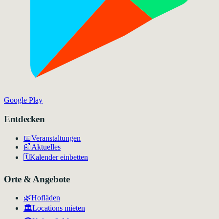
Google Play
Entdecken
📅
Veranstaltungen
📰
Aktuelles
🗓️
Kalender einbetten
Orte & Angebote
🌿
Hofläden
🏛️
Locations mieten