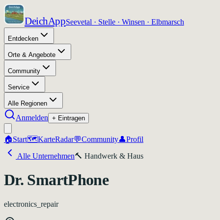
DeichApp
Seevetal · Stelle · Winsen · Elbmarsch
Entdecken
Orte & Angebote
Community
Service
Alle Regionen
Anmelden
+ Eintragen
🏠
Start
🗺️
Karte
Radar
💬
Community
👤
Profil
Alle Unternehmen
🔨
Handwerk & Haus
Dr. SmartPhone
electronics_repair