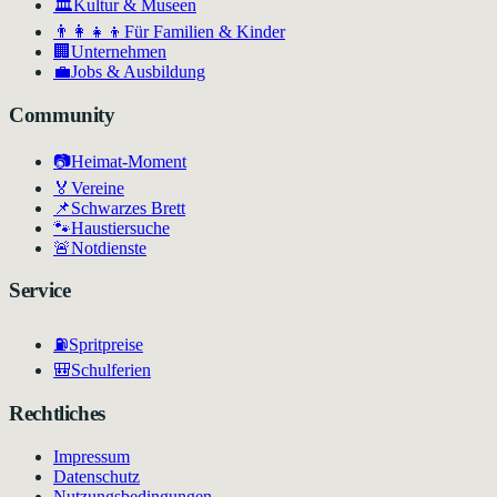
🏛
Kultur & Museen
👨‍👩‍👧‍👦
Für Familien & Kinder
🏢
Unternehmen
💼
Jobs & Ausbildung
Community
📷
Heimat-Moment
🏅
Vereine
📌
Schwarzes Brett
🐾
Haustiersuche
🚨
Notdienste
Service
⛽
Spritpreise
🎒
Schulferien
Rechtliches
Impressum
Datenschutz
Nutzungsbedingungen