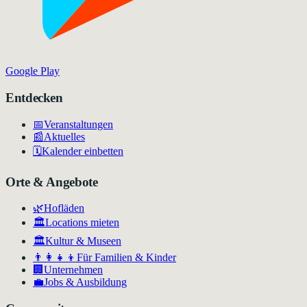
Google Play
Entdecken
📅
Veranstaltungen
📰
Aktuelles
🗓️
Kalender einbetten
Orte & Angebote
🌿
Hofläden
🏛️
Locations mieten
🏛
Kultur & Museen
👨‍👩‍👧‍👦
Für Familien & Kinder
🏢
Unternehmen
💼
Jobs & Ausbildung