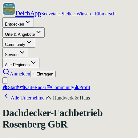
DeichApp
Seevetal · Stelle · Winsen · Elbmarsch
Entdecken
Orte & Angebote
Community
Service
Alle Regionen
Anmelden
+ Eintragen
🏠
Start
🗺️
Karte
Radar
💬
Community
👤
Profil
Alle Unternehmen
🔨
Handwerk & Haus
Dachdecker-Fachbetrieb
Rosenberg GbR