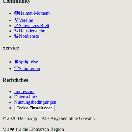
Community
📷
Heimat-Moment
🏅
Vereine
📌
Schwarzes Brett
🐾
Haustiersuche
🚨
Notdienste
Service
⛽
Spritpreise
🎒
Schulferien
Rechtliches
Impressum
Datenschutz
Nutzungsbedingungen
Cookie-Einstellungen
©
2026
DeichApp – Alle Angaben ohne Gewähr.
Mit ❤️ für die Elbmarsch-Region