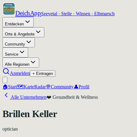
DeichApp
Seevetal · Stelle · Winsen · Elbmarsch
Entdecken
Orte & Angebote
Community
Service
Alle Regionen
Anmelden
+ Eintragen
🏠
Start
🗺️
Karte
Radar
💬
Community
👤
Profil
Alle Unternehmen
❤️
Gesundheit & Wellness
Brillen Keller
optician