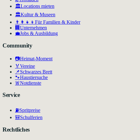
🏛️
Locations mieten
🏛
Kultur & Museen
👨‍👩‍👧‍👦
Für Familien & Kinder
🏢
Unternehmen
💼
Jobs & Ausbildung
Community
📷
Heimat-Moment
🏅
Vereine
📌
Schwarzes Brett
🐾
Haustiersuche
🚨
Notdienste
Service
⛽
Spritpreise
🎒
Schulferien
Rechtliches