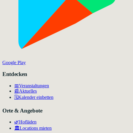
Google Play
Entdecken
📅
Veranstaltungen
📰
Aktuelles
🗓️
Kalender einbetten
Orte & Angebote
🌿
Hofläden
🏛️
Locations mieten