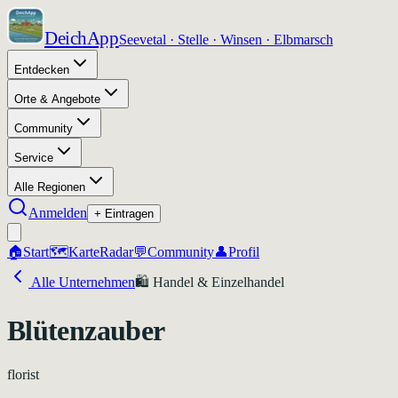
DeichApp
Seevetal · Stelle · Winsen · Elbmarsch
Entdecken
Orte & Angebote
Community
Service
Alle Regionen
Anmelden
+ Eintragen
🏠
Start
🗺️
Karte
Radar
💬
Community
👤
Profil
Alle Unternehmen
🛍️
Handel & Einzelhandel
Blütenzauber
florist