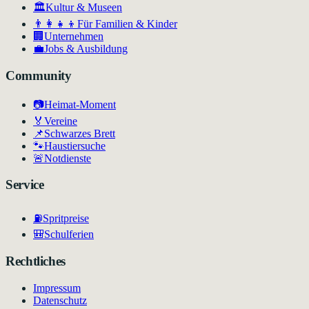
🏛
Kultur & Museen
👨‍👩‍👧‍👦
Für Familien & Kinder
🏢
Unternehmen
💼
Jobs & Ausbildung
Community
📷
Heimat-Moment
🏅
Vereine
📌
Schwarzes Brett
🐾
Haustiersuche
🚨
Notdienste
Service
⛽
Spritpreise
🎒
Schulferien
Rechtliches
Impressum
Datenschutz