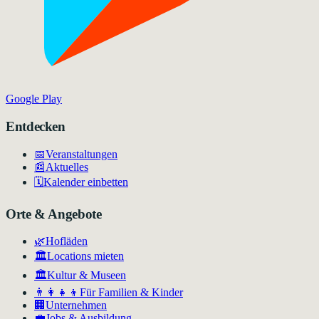
Google Play
Entdecken
📅
Veranstaltungen
📰
Aktuelles
🗓️
Kalender einbetten
Orte & Angebote
🌿
Hofläden
🏛️
Locations mieten
🏛
Kultur & Museen
👨‍👩‍👧‍👦
Für Familien & Kinder
🏢
Unternehmen
💼
Jobs & Ausbildung