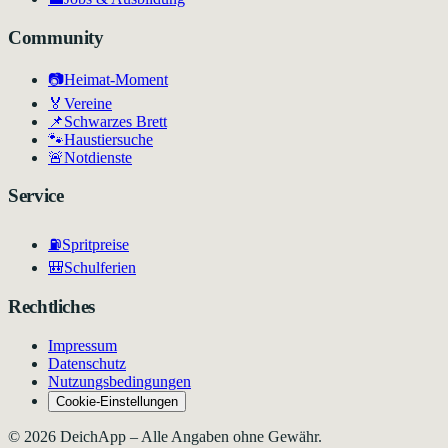
Community
📷
Heimat-Moment
🏅
Vereine
📌
Schwarzes Brett
🐾
Haustiersuche
🚨
Notdienste
Service
⛽
Spritpreise
🎒
Schulferien
Rechtliches
Impressum
Datenschutz
Nutzungsbedingungen
Cookie-Einstellungen
©
2026
DeichApp – Alle Angaben ohne Gewähr.