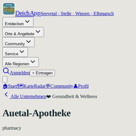
DeichApp
Seevetal · Stelle · Winsen · Elbmarsch
Entdecken
Orte & Angebote
Community
Service
Alle Regionen
Anmelden
+ Eintragen
🏠
Start
🗺️
Karte
Radar
💬
Community
👤
Profil
Alle Unternehmen
❤️
Gesundheit & Wellness
Auetal-Apotheke
pharmacy