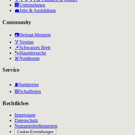
🏢
Unternehmen
💼
Jobs & Ausbildung
Community
📷
Heimat-Moment
🏅
Vereine
📌
Schwarzes Brett
🐾
Haustiersuche
🚨
Notdienste
Service
⛽
Spritpreise
🎒
Schulferien
Rechtliches
Impressum
Datenschutz
Nutzungsbedingungen
Cookie-Einstellungen