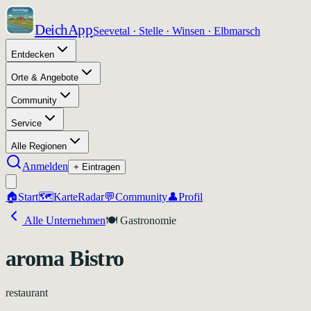
DeichApp
Seevetal · Stelle · Winsen · Elbmarsch
Entdecken
Orte & Angebote
Community
Service
Alle Regionen
Anmelden
+ Eintragen
🏠
Start
🗺️
Karte
Radar
💬
Community
👤
Profil
Alle Unternehmen
🍽️
Gastronomie
aroma Bistro
restaurant