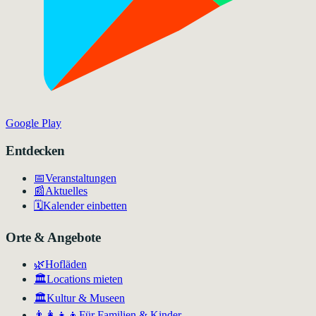
Google Play
Entdecken
📅
Veranstaltungen
📰
Aktuelles
🗓️
Kalender einbetten
Orte & Angebote
🌿
Hofläden
🏛️
Locations mieten
🏛
Kultur & Museen
👨‍👩‍👧‍👦
Für Familien & Kinder