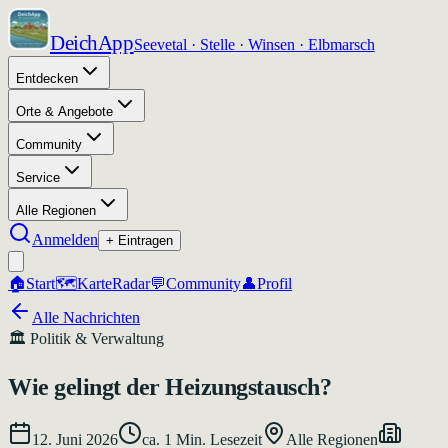
DeichApp
Seevetal · Stelle · Winsen · Elbmarsch
Entdecken
Orte & Angebote
Community
Service
Alle Regionen
Anmelden
+ Eintragen
🏠
Start
🗺️
Karte
Radar
💬
Community
👤
Profil
Alle Nachrichten
🏛️
Politik & Verwaltung
Wie gelingt der Heizungstausch?
12. Juni 2026
ca.
1
Min. Lesezeit
Alle Regionen