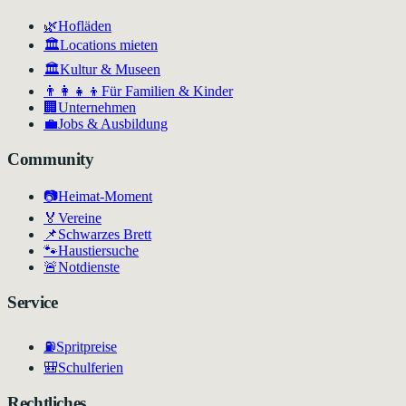
🌿
Hofläden
🏛️
Locations mieten
🏛
Kultur & Museen
👨‍👩‍👧‍👦
Für Familien & Kinder
🏢
Unternehmen
💼
Jobs & Ausbildung
Community
📷
Heimat-Moment
🏅
Vereine
📌
Schwarzes Brett
🐾
Haustiersuche
🚨
Notdienste
Service
⛽
Spritpreise
🎒
Schulferien
Rechtliches