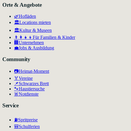
Orte & Angebote
🌿
Hofläden
🏛️
Locations mieten
🏛
Kultur & Museen
👨‍👩‍👧‍👦
Für Familien & Kinder
🏢
Unternehmen
💼
Jobs & Ausbildung
Community
📷
Heimat-Moment
🏅
Vereine
📌
Schwarzes Brett
🐾
Haustiersuche
🚨
Notdienste
Service
⛽
Spritpreise
🎒
Schulferien