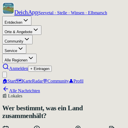
DeichApp
Seevetal · Stelle · Winsen · Elbmarsch
Entdecken
Orte & Angebote
Community
Service
Alle Regionen
Anmelden
+ Eintragen
🏠
Start
🗺️
Karte
Radar
💬
Community
👤
Profil
Alle Nachrichten
📰
Lokales
Wer bestimmt, was ein Land
zusammenhält?