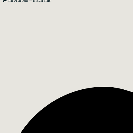
🚧 im Aufbau – mach mit!