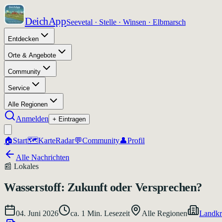
DeichApp
Seevetal · Stelle · Winsen · Elbmarsch
Entdecken
Orte & Angebote
Community
Service
Alle Regionen
Anmelden
+ Eintragen
🏠
Start
🗺️
Karte
Radar
💬
Community
👤
Profil
Alle Nachrichten
📰
Lokales
Wasserstoff: Zukunft oder Versprechen?
04. Juni 2026
ca.
1
Min. Lesezeit
Alle Regionen
Landkr